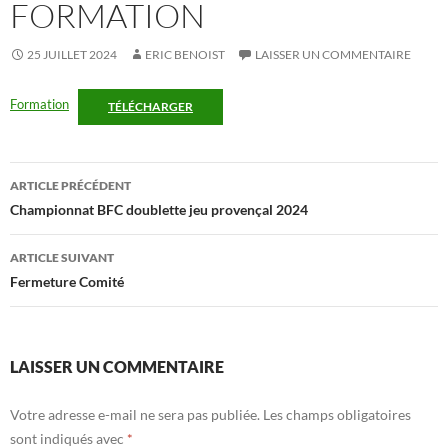
FORMATION
25 JUILLET 2024
ERIC BENOIST
LAISSER UN COMMENTAIRE
Formation
TÉLÉCHARGER
Navigation
ARTICLE PRÉCÉDENT
des
Championnat BFC doublette jeu provençal 2024
articles
ARTICLE SUIVANT
Fermeture Comité
LAISSER UN COMMENTAIRE
Votre adresse e-mail ne sera pas publiée.
Les champs obligatoires
sont indiqués avec
*