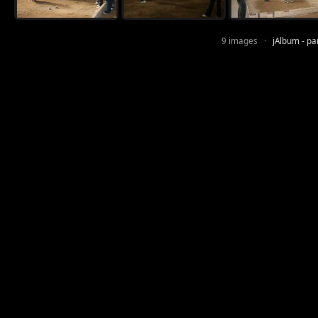
9 images ·
jAlbum - pa