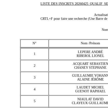
LISTE DES INSCRITS 20260425_QUALIF_SE
Actualisa
CRTL+F pour faire une recherche (Une Barre de r
Nomb
N°
Nom /Prénom
LEPERE ANDRÉ
1
RIBEROL LIONEL
ACQUART SEBASTIE
2
CHANEY STEPHANE
GUILLAUMIE YOHAN
3
ALAINE JÉRÔME
LAUDET MICHEL
4
GUENOT RAPHAEL
NIAULAT DAVID
5
CLAYEUX GUILLAUM