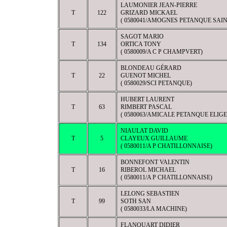
LAUMONIER JEAN-PIERRE
T
122
GRIZARD MICKAEL
( 0580041/AMOGNES PETANQUE SAIN
SAGOT MARIO
T
134
ORTICA TONY
( 0580009/A C P CHAMPVERT)
BLONDEAU GÉRARD
T
22
GUENOT MICHEL
( 0580029/SCI PETANQUE)
HUBERT LAURENT
T
63
RIMBERT PASCAL
( 0580063/AMICALE PETANQUE ELIGE
NIAULAT DAVID
T
5
CLAYEUX GUILLAUME
( 0580011/A P CHATILLONNAISE)
BONNEFONT VALENTIN
T
16
RIBEROL MICHAEL
( 0580011/A P CHATILLONNAISE)
LELONG SEBASTIEN
T
99
SOTH SAN
( 0580033/LA MACHINE)
FLANQUART DIDIER