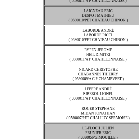
( 0580011/A P CHATILLONNAISE )
LAIGNEAU ERIC
DESPOT MATHIEU
( 0580010/PET CHATEAU CHINON )
LABORDE ANDRÉ
LABORDE RICCI
( 0580010/PET CHATEAU CHINON )
RYPEN JEROME
HEIL DIMITRI
( 0580011/A P CHATILLONNAISE )
NICARD CHRISTOPHE
CHABANNES THIERRY
( 0580009/A C P CHAMPVERT )
LEPERE ANDRÉ
RIBEROL LIONEL
( 0580011/A P CHATILLONNAISE )
ROGER STEPHANE
MIDAN JONATHAN
( 0580007/PET CHALLUY SERMOISE )
LE-FLOCH JULIEN
PRUNIER ERIC
( 0580056/GIMOUILLE )