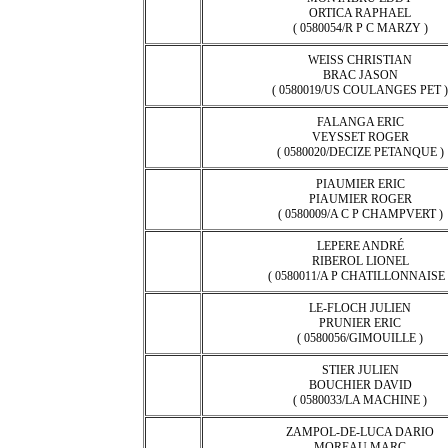
ORTICA RAPHAEL
( 0580054/R P C MARZY )
WEISS CHRISTIAN
BRAC JASON
( 0580019/US COULANGES PET )
FALANGA ERIC
VEYSSET ROGER
( 0580020/DECIZE PETANQUE )
PIAUMIER ERIC
PIAUMIER ROGER
( 0580009/A C P CHAMPVERT )
LEPERE ANDRÉ
RIBEROL LIONEL
( 0580011/A P CHATILLONNAISE 
LE-FLOCH JULIEN
PRUNIER ERIC
( 0580056/GIMOUILLE )
STIER JULIEN
BOUCHIER DAVID
( 0580033/LA MACHINE )
ZAMPOL-DE-LUCA DARIO
MOREAU MARC