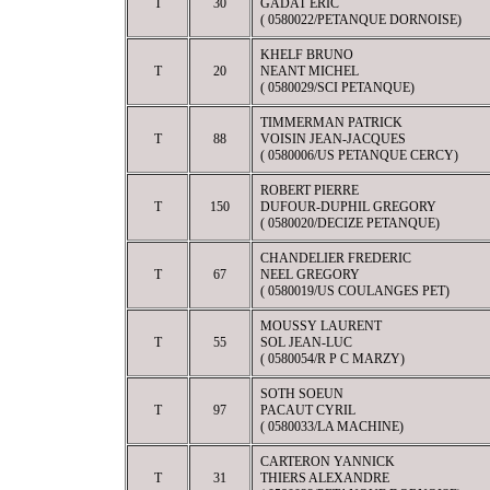
T
30
GADAT ERIC
( 0580022/PETANQUE DORNOISE)
KHELF BRUNO
T
20
NEANT MICHEL
( 0580029/SCI PETANQUE)
TIMMERMAN PATRICK
T
88
VOISIN JEAN-JACQUES
( 0580006/US PETANQUE CERCY)
ROBERT PIERRE
T
150
DUFOUR-DUPHIL GREGORY
( 0580020/DECIZE PETANQUE)
CHANDELIER FREDERIC
T
67
NEEL GREGORY
( 0580019/US COULANGES PET)
MOUSSY LAURENT
T
55
SOL JEAN-LUC
( 0580054/R P C MARZY)
SOTH SOEUN
T
97
PACAUT CYRIL
( 0580033/LA MACHINE)
CARTERON YANNICK
T
31
THIERS ALEXANDRE