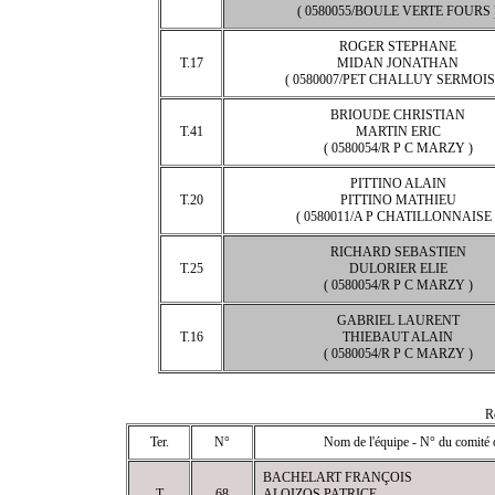
( 0580055/BOULE VERTE FOURS 
ROGER STEPHANE
T.17
MIDAN JONATHAN
( 0580007/PET CHALLUY SERMOIS
BRIOUDE CHRISTIAN
T.41
MARTIN ERIC
( 0580054/R P C MARZY )
PITTINO ALAIN
T.20
PITTINO MATHIEU
( 0580011/A P CHATILLONNAISE 
RICHARD SEBASTIEN
T.25
DULORIER ELIE
( 0580054/R P C MARZY )
GABRIEL LAURENT
T.16
THIEBAUT ALAIN
( 0580054/R P C MARZY )
R
Ter.
N°
Nom de l'équipe - N° du comité 
BACHELART FRANÇOIS
T
68
ALOIZOS PATRICE