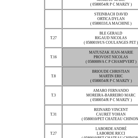
( 0580054/R P C MARZY )
STEINBACH DAVID
ORTICA DYLAN
( 0580033/LA MACHINE )
BLE GERALD
T.27
RIGAUD NICOLAS
( 0580019/US COULANGES PET )
MATUSZAK JEAN-MARIE
T.16
PROVOST NICOLAS
( 0580009/A C P CHAMPVERT )
BRIOUDE CHRISTIAN
T.8
MARTIN ERIC
( 0580054/R P C MARZY )
AMARO FERNANDO
T.3
MOREIRA-BARREIRO MARC
( 0580054/R P C MARZY )
REINARD VINCENT
T.31
CAURET YOHAN
( 0580010/PET CHATEAU CHINON
LABORDE ANDRÉ
T.27
LABORDE RICCI