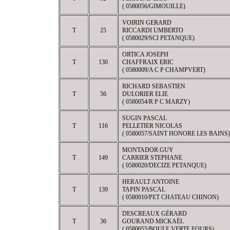
( 0580056/GIMOUILLE)
VOIRIN GERARD
T
25
RICCARDI UMBERTO
( 0580029/SCI PETANQUE)
ORTICA JOSEPH
T
130
CHAFFRAIX ERIC
( 0580009/A C P CHAMPVERT)
RICHARD SEBASTIEN
T
56
DULORIER ELIE
( 0580054/R P C MARZY)
SUGIN PASCAL
T
116
PELLETIER NICOLAS
( 0580057/SAINT HONORE LES BAINS)
MONTADOR GUY
T
149
CARRIER STEPHANE
( 0580020/DECIZE PETANQUE)
HERAULT ANTOINE
T
139
TAPIN PASCAL
( 0580010/PET CHATEAU CHINON)
DESCREAUX GÉRARD
T
36
GOURAND MICKAËL
( 0580055/BOULE VERTE FOURS)