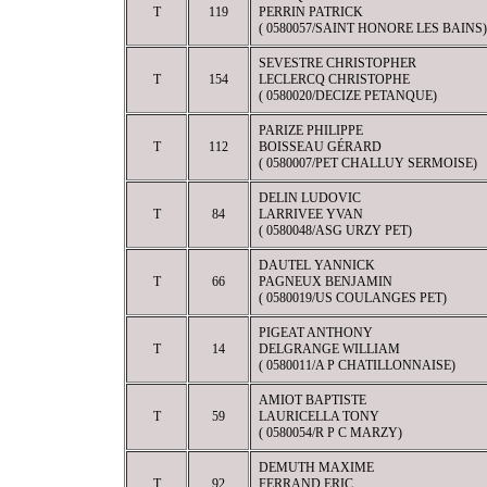
T
119
PERRIN PATRICK
( 0580057/SAINT HONORE LES BAINS)
SEVESTRE CHRISTOPHER
T
154
LECLERCQ CHRISTOPHE
( 0580020/DECIZE PETANQUE)
PARIZE PHILIPPE
T
112
BOISSEAU GÉRARD
( 0580007/PET CHALLUY SERMOISE)
DELIN LUDOVIC
T
84
LARRIVEE YVAN
( 0580048/ASG URZY PET)
DAUTEL YANNICK
T
66
PAGNEUX BENJAMIN
( 0580019/US COULANGES PET)
PIGEAT ANTHONY
T
14
DELGRANGE WILLIAM
( 0580011/A P CHATILLONNAISE)
AMIOT BAPTISTE
T
59
LAURICELLA TONY
( 0580054/R P C MARZY)
DEMUTH MAXIME
T
92
FERRAND ERIC