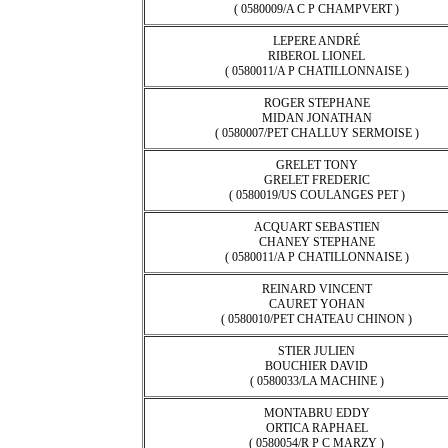
( 0580009/A C P CHAMPVERT )
LEPERE ANDRÉ
RIBEROL LIONEL
( 0580011/A P CHATILLONNAISE )
ROGER STEPHANE
MIDAN JONATHAN
( 0580007/PET CHALLUY SERMOISE )
GRELET TONY
GRELET FREDERIC
( 0580019/US COULANGES PET )
ACQUART SEBASTIEN
CHANEY STEPHANE
( 0580011/A P CHATILLONNAISE )
REINARD VINCENT
CAURET YOHAN
( 0580010/PET CHATEAU CHINON )
STIER JULIEN
BOUCHIER DAVID
( 0580033/LA MACHINE )
MONTABRU EDDY
ORTICA RAPHAEL
( 0580054/R P C MARZY )