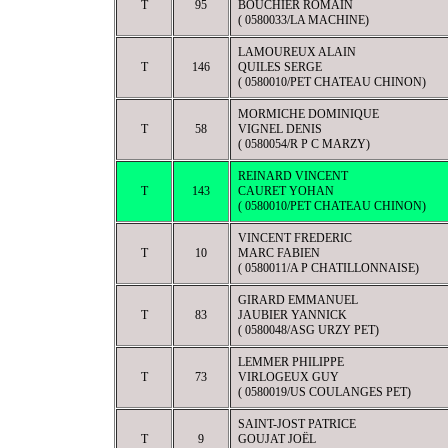
T
95
BOUCHIER ROMAIN
( 0580033/LA MACHINE)
LAMOUREUX ALAIN
T
146
QUILES SERGE
( 0580010/PET CHATEAU CHINON)
MORMICHE DOMINIQUE
T
58
VIGNEL DENIS
( 0580054/R P C MARZY)
REINARD VINCENT
T
143
CAURET YOHAN
( 0580010/PET CHATEAU CHINON)
VINCENT FREDERIC
T
10
MARC FABIEN
( 0580011/A P CHATILLONNAISE)
GIRARD EMMANUEL
T
83
JAUBIER YANNICK
( 0580048/ASG URZY PET)
LEMMER PHILIPPE
T
73
VIRLOGEUX GUY
( 0580019/US COULANGES PET)
SAINT-JOST PATRICE
T
9
GOUJAT JOËL