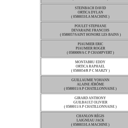
STEINBACH DAVID
ORTICA DYLAN
( 0580033/LA MACHINE )
POULET STEPHANE
DEVARAINE FRANCOIS
( 0580057/SAINT HONORE LES BAINS )
PIAUMIER ERIC
PIAUMIER ROGER
( 0580009/A C P CHAMPVERT )
MONTABRU EDDY
ORTICA RAPHAEL
( 0580054/R P C MARZY )
GUILLAUMIE YOHANN
ALAINE JÉRÔME
( 0580011/A P CHATILLONNAISE )
GIRARD ANTHONY
GUILBAULT OLIVIER
( 0580011/A P CHATILLONNAISE )
CHANLON RÉGIS
LAIGNEAU JACK
( 0580033/LA MACHINE )