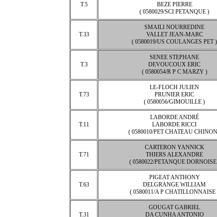
T.5
BEZE PIERRE
( 0580029/SCI PETANQUE )
SMAILI NOURREDINE
T.33
VALLET JEAN-MARC
( 0580019/US COULANGES PET )
SENEE STEPHANE
T.3
DEVOUCOUX ERIC
( 0580054/R P C MARZY )
LE-FLOCH JULIEN
T.73
PRUNIER ERIC
( 0580056/GIMOUILLE )
LABORDE ANDRÉ
T.11
LABORDE RICCI
( 0580010/PET CHATEAU CHINON
CARTERON YANNICK
T.71
THIERS ALEXANDRE
( 0580022/PETANQUE DORNOISE 
PIGEAT ANTHONY
T.63
DELGRANGE WILLIAM
( 0580011/A P CHATILLONNAISE 
GOUGAT GABRIEL
T.31
DA CUNHA ANTONIO