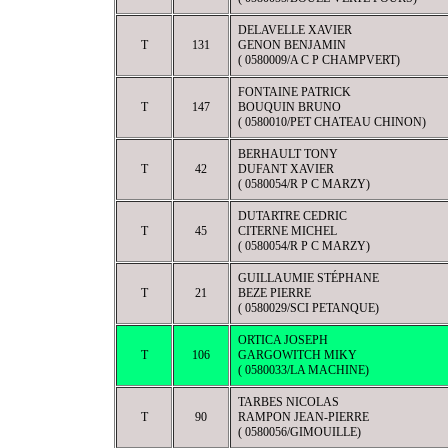
DELAVELLE XAVIER
T
131
GENON BENJAMIN
( 0580009/A C P CHAMPVERT)
FONTAINE PATRICK
T
147
BOUQUIN BRUNO
( 0580010/PET CHATEAU CHINON)
BERHAULT TONY
T
42
DUFANT XAVIER
( 0580054/R P C MARZY)
DUTARTRE CEDRIC
T
45
CITERNE MICHEL
( 0580054/R P C MARZY)
GUILLAUMIE STÉPHANE
T
21
BEZE PIERRE
( 0580029/SCI PETANQUE)
ORTICA JOSEPH
T
106
GARGOWITCH MIKY
( 0580033/LA MACHINE)
TARBES NICOLAS
T
90
RAMPON JEAN-PIERRE
( 0580056/GIMOUILLE)