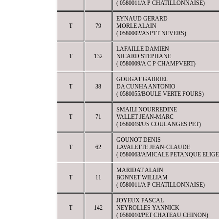
( 0580011/A P CHATILLONNAISE)
EYNAUD GERARD
T
79
MORLE ALAIN
( 0580002/ASPTT NEVERS)
LAFAILLE DAMIEN
T
132
NICARD STEPHANE
( 0580009/A C P CHAMPVERT)
GOUGAT GABRIEL
T
38
DA CUNHA ANTONIO
( 0580055/BOULE VERTE FOURS)
SMAILI NOURREDINE
T
71
VALLET JEAN-MARC
( 0580019/US COULANGES PET)
GOUNOT DENIS
T
62
LAVALETTE JEAN-CLAUDE
( 0580063/AMICALE PETANQUE ELIGE
MARIDAT ALAIN
T
11
BONNET WILLIAM
( 0580011/A P CHATILLONNAISE)
JOYEUX PASCAL
T
142
NEYROLLES YANNICK
( 0580010/PET CHATEAU CHINON)