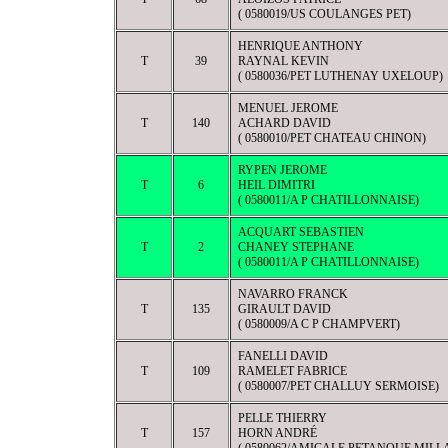
( 0580019/US COULANGES PET)
HENRIQUE ANTHONY
T
39
RAYNAL KEVIN
( 0580036/PET LUTHENAY UXELOUP)
MENUEL JEROME
T
140
ACHARD DAVID
( 0580010/PET CHATEAU CHINON)
RYPEN JEROME
T
6
HEIL DIMITRI
( 0580011/A P CHATILLONNAISE)
ACQUART SEBASTIEN
T
2
CHANEY STEPHANE
( 0580011/A P CHATILLONNAISE)
NAVARRO FRANCK
T
135
GIRAULT DAVID
( 0580009/A C P CHAMPVERT)
FANELLI DAVID
T
109
RAMELET FABRICE
( 0580007/PET CHALLUY SERMOISE)
PELLE THIERRY
T
157
HORN ANDRÉ