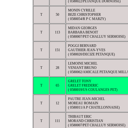
( 0580022/PETANQUE DORNOISE)
MONIN CYRILLE
T
50
BEZE CHRISTOPHER
( 0580054/R P C MARZY)
MIDAN GEORGES
T
113
BARBARA BENOIT
( 0580007/PET CHALLUY SERMOISE)
POGGI BERNARD
T
151
GAUTHIER JEAN-YVES
( 0580020/DECIZE PETANQUE)
LEMOINE MICHEL
T
28
VENIANT BRUNO
( 0580062/AMICALE PETANQUE MILL
GRELET TONY
T
65
GRELET FREDERIC
( 0580019/US COULANGES PET)
PAUTRE JEAN-MICHEL
T
12
MOREAU ROMAIN
( 0580011/A P CHATILLONNAISE)
THIBAUT ERIC
T
111
MORAND CHRISTIAN
( 0580007/PET CHALLUY SERMOISE)