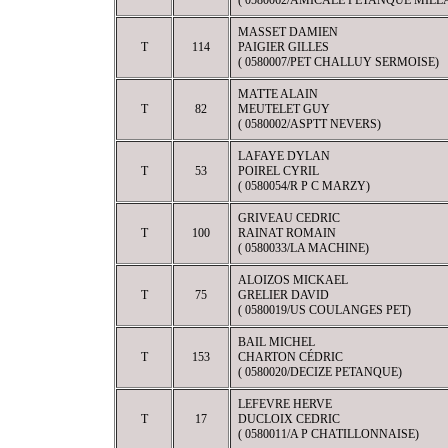
( 0580062/AMICALE PETANQUE MILL
MASSET DAMIEN
T
114
PAIGIER GILLES
( 0580007/PET CHALLUY SERMOISE)
MATTE ALAIN
T
82
MEUTELET GUY
( 0580002/ASPTT NEVERS)
LAFAYE DYLAN
T
53
POIREL CYRIL
( 0580054/R P C MARZY)
GRIVEAU CEDRIC
T
100
RAINAT ROMAIN
( 0580033/LA MACHINE)
ALOIZOS MICKAEL
T
75
GRELIER DAVID
( 0580019/US COULANGES PET)
BAIL MICHEL
T
153
CHARTON CÉDRIC
( 0580020/DECIZE PETANQUE)
LEFEVRE HERVE
T
17
DUCLOIX CEDRIC
( 0580011/A P CHATILLONNAISE)