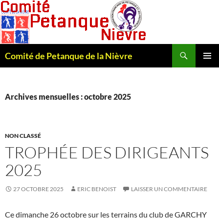
Recherche
Comité de Petanque de la Nièvre
ALLER
MENU
AU
PRINCI
CONTENU
Archives mensuelles : octobre 2025
NON CLASSÉ
TROPHÉE DES DIRIGEANTS
2025
27 OCTOBRE 2025
ERIC BENOIST
LAISSER UN COMMENTAIRE
Ce dimanche 26 octobre sur les terrains du club de GARCHY