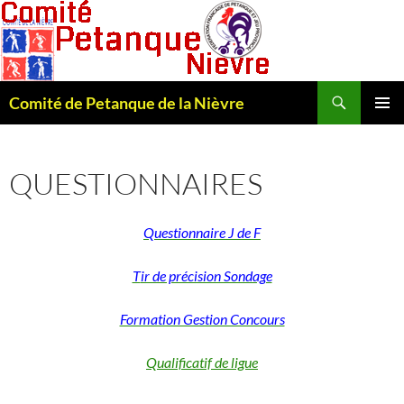
Recherche
Comité de Petanque de la Nièvre
ALLER
MENU
AU
PRINCI
CONTENU
QUESTIONNAIRES
Questionnaire J de F
T
ir de précision Sondage
Formation Gestion Concours
Qualificatif de ligue