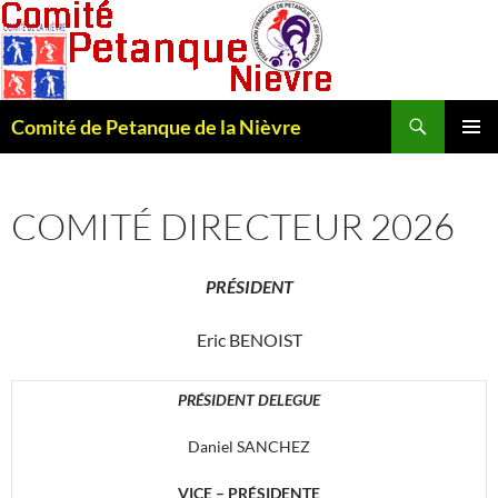
Recherche
Comité de Petanque de la Nièvre
ALLER
MENU
AU
PRINCI
CONTENU
COMITÉ DIRECTEUR 2026
PRÉSIDENT
Eric BENOIST
PRÉSIDENT DELEGUE
Daniel SANCHEZ
VICE – PRÉSIDENTE