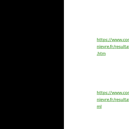
https://www.co
nievre.fr/resu
.htm
https://www.co
nievre.fr/resu
ml