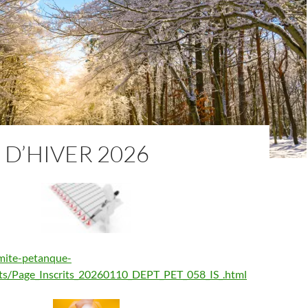
D’HIVER 2026
mite-petanque-
tats/Page_Inscrits_20260110_DEPT_PET_058_IS_.html