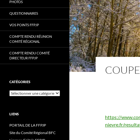
PHOTOS
QUESTIONNAIRES
VOS POINTS FFPJP
COMPTE RENDU RÉUNION
COMITÉ RÉGIONAL
COMPTE RENDU COMITÉ
DIRECTEUR FFPJP
COUPE 
CATÉGORIES
Catégories
LIENS
https://www.co
nievre.fr/resul
PORTAIL DE LA FFPJP
Site du Comité Régional BFC