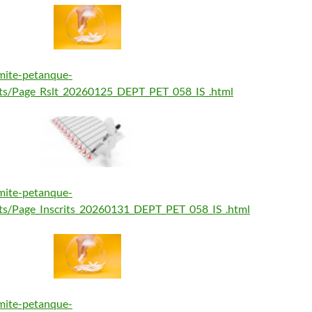
mite-petanque-
tats/Page_Rslt_20260125_DEPT_PET_058_IS_.html
mite-petanque-
tats/Page_Inscrits_20260131_DEPT_PET_058_IS_.html
mite-petanque-