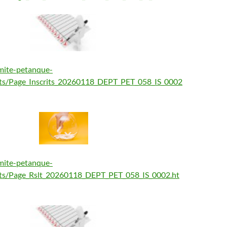
mite-petanque-
ltats/Page_Inscrits_20260118_DEPT_PET_058_IS_0002
mite-petanque-
ltats/Page_Rslt_20260118_DEPT_PET_058_IS_0002.ht