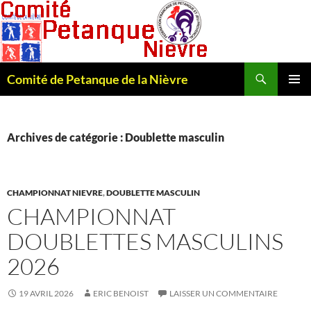
Recherche
Comité de Petanque de la Nièvre
ALLER
MENU
AU
PRINCI
CONTENU
Archives de catégorie : Doublette masculin
CHAMPIONNAT NIEVRE
,
DOUBLETTE MASCULIN
CHAMPIONNAT
DOUBLETTES MASCULINS
2026
19 AVRIL 2026
ERIC BENOIST
LAISSER UN COMMENTAIRE