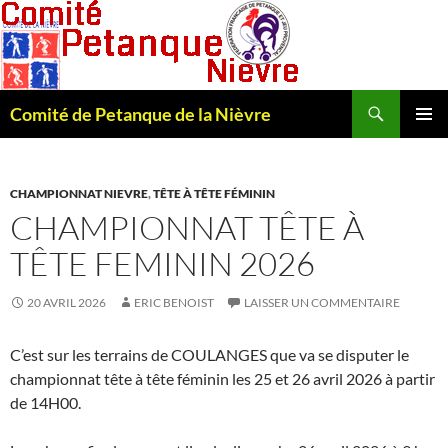
Recherche
Comité de Petanque de la Nièvre
ALLER
MENU
AU
PRINCI
CONTENU
CHAMPIONNAT NIEVRE
,
TÊTE À TÊTE FÉMININ
CHAMPIONNAT TÊTE À
TÊTE FEMININ 2026
20 AVRIL 2026
ERIC BENOIST
LAISSER UN COMMENTAIRE
C’est sur les terrains de COULANGES que va se disputer le
championnat tête à tête féminin les 25 et 26 avril 2026 à partir
de 14H00.