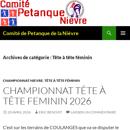
Recherche
Comité de Petanque de la Nièvre
ALLER
MENU
AU
PRINCI
CONTENU
Archives de catégorie : Tête à tête féminin
CHAMPIONNAT NIEVRE
,
TÊTE À TÊTE FÉMININ
CHAMPIONNAT TÊTE À
TÊTE FEMININ 2026
20 AVRIL 2026
ERIC BENOIST
LAISSER UN COMMENTAIRE
C’est sur les terrains de COULANGES que va se disputer le