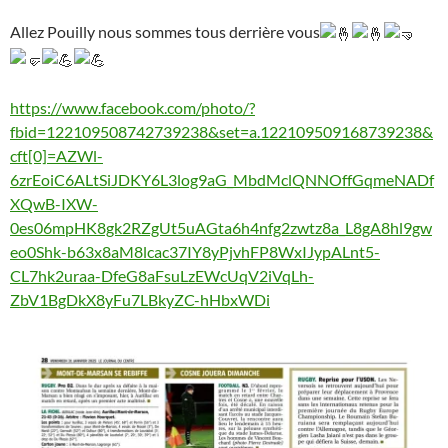
Allez Pouilly nous sommes tous derrière vous
https://www.facebook.com/photo/?
fbid=122109508742739238&set=a.122109509168739238&
cft[0]=AZWl-
6zrEoiC6ALtSiJDKY6L3log9aG_MbdMclQNNOffGqmeNADf
XQwB-IXW-
0es06mpHK8gk2RZgUt5uAGta6h4nfg2zwtz8a_L8gA8hl9gw
eo0Shk-b63x8aM8lcac37IY8yPjvhFP8WxIJypALnt5-
CL7hk2uraa-DfeG8aFsuLzEWcUqV2iVqLh-
ZbV1BgDkX8yFu7LBkyZC-hHbxWDi