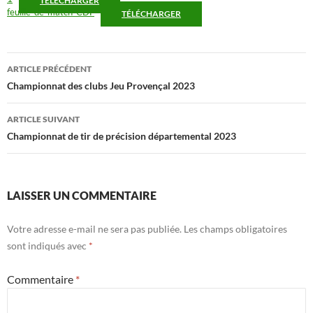
TÉLÉCHARGER
feuille_de_match_CDF
TÉLÉCHARGER
Navigation
ARTICLE PRÉCÉDENT
des
Championnat des clubs Jeu Provençal 2023
articles
ARTICLE SUIVANT
Championnat de tir de précision départemental 2023
LAISSER UN COMMENTAIRE
Votre adresse e-mail ne sera pas publiée.
Les champs obligatoires
sont indiqués avec
*
Commentaire
*