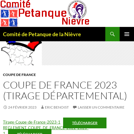
Recherche
Comité de Petanque de la Nièvre
ALLER
MENU
AU
PRINCI
CONTENU
COUPE DE FRANCE
COUPE DE FRANCE 2023
(TIRAGE DÉPARTEMENTAL)
24 FÉVRIER 2023
ERIC BENOIST
LAISSER UN COMMENTAIRE
Tirage-Coupe-de-France-2023-1
TÉLÉCHARGER
REGLEMENT_COUPE_DE_FRANCE_2022-2023-
1