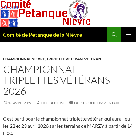
Recherche
Comité de Petanque de la Nièvre
ALLER
MENU
AU
PRINCI
CONTENU
CHAMPIONNAT NIEVRE
,
TRIPLETTE VÉTÉRAN
,
VETERAN
CHAMPIONNAT
TRIPLETTES VÉTÉRANS
2026
13 AVRIL 2026
ERIC BENOIST
LAISSER UN COMMENTAIRE
C’est parti pour le championnat triplette vétéran qui aura lieu
les 22 et 23 avril 2026 sur les terrains de MARZY à partir de 14
h 00.