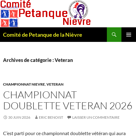
Recherche
Comité de Petanque de la Nièvre
ALLER
MENU
AU
PRINCI
CONTENU
Archives de catégorie : Veteran
CHAMPIONNAT NIEVRE
,
VETERAN
CHAMPIONNAT
DOUBLETTE VETERAN 2026
30 JUIN 2026
ERIC BENOIST
LAISSER UN COMMENTAIRE
C’est parti pour ce championnat doublette vétéran qui aura