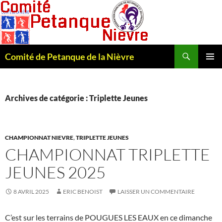
Recherche
Comité de Petanque de la Nièvre
ALLER
MENU
AU
PRINCI
CONTENU
Archives de catégorie : Triplette Jeunes
CHAMPIONNAT NIEVRE
,
TRIPLETTE JEUNES
CHAMPIONNAT TRIPLETTE
JEUNES 2025
8 AVRIL 2025
ERIC BENOIST
LAISSER UN COMMENTAIRE
C’est sur les terrains de POUGUES LES EAUX en ce dimanche