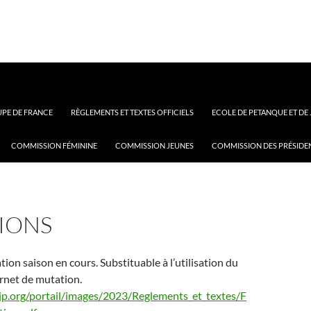
PE DE FRANCE
RÈGLEMENTS ET TEXTES OFFICIELS
ECOLE DE PETANQUE ET DE
COMMISSION FÉMININE
COMMISSION JEUNES
COMMISSION DES PRÉSIDE
IONS
ion saison en cours. Substituable à l’utilisation du
rnet de mutation.
jp.org/portail/images/2023/Reglements_et_textes/F