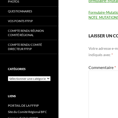
ormulaire-Muta
PHOTOS
QUESTIONNAIRES
Formulaire-Mutati
NOTE_MUTATIONS
VOS POINTS FFPJP
COMPTE RENDU RÉUNION
COMITÉ RÉGIONAL
LAISSER UN 
COMPTE RENDU COMITÉ
Votre adresse e-ma
DIRECTEUR FFPJP
indiqués avec
*
Commentaire
*
CATÉGORIES
Catégories
LIENS
PORTAIL DE LA FFPJP
Site du Comité Régional BFC