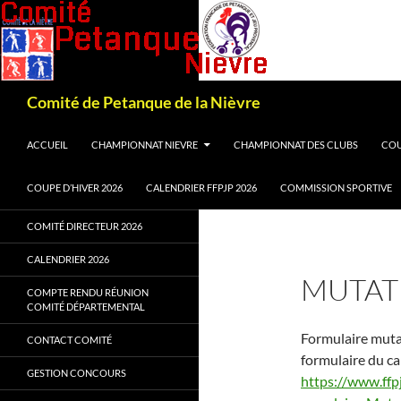
Recherche
Comité de Petanque de la Nièvre
ALLER AU CONTENU
ACCUEIL
CHAMPIONNAT NIEVRE
CHAMPIONNAT DES CLUBS
COU
COUPE D’HIVER 2026
CALENDRIER FFPJP 2026
COMMISSION SPORTIVE
COMITÉ DIRECTEUR 2026
CALENDRIER 2026
MUTAT
COMPTE RENDU RÉUNION
COMITÉ DÉPARTEMENTAL
Formulaire mutat
CONTACT COMITÉ
formulaire du ca
GESTION CONCOURS
https://www.ffp