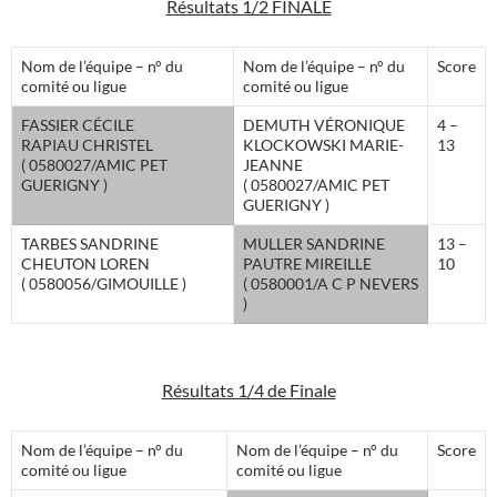
Résultats 1/2 FINALE
Nom de l’équipe – n° du
Nom de l’équipe – n° du
Score
comité ou ligue
comité ou ligue
FASSIER CÉCILE
DEMUTH VÉRONIQUE
4 –
RAPIAU CHRISTEL
KLOCKOWSKI MARIE-
13
( 0580027/AMIC PET
JEANNE
GUERIGNY )
( 0580027/AMIC PET
GUERIGNY )
TARBES SANDRINE
MULLER SANDRINE
13 –
CHEUTON LOREN
PAUTRE MIREILLE
10
( 0580056/GIMOUILLE )
( 0580001/A C P NEVERS
)
Résultats 1/4 de Finale
Nom de l’équipe – n° du
Nom de l’équipe – n° du
Score
comité ou ligue
comité ou ligue