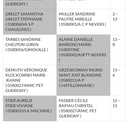
GUERIGNY )
GRELET SAMANTHA
MULLER SANDRINE
2 –
GRELET STÉPHANIE
PAUTRE MIREILLE
13
( 0580060/A S P
( 0580001/A C P NEVERS )
CHAULGNES )
TARBES SANDRINE
ALAINE DANIELLE
13 –
CHEUTON LOREN
BARROSO MARIE-
8
( 0580056/GIMOUILLE )
CHRISTINE
( 0580002/ASPTT NEVERS
)
DEMUTH VÉRONIQUE
GRZESKOWIAK INGRID
13 –
KLOCKOWSKI MARIE-
SAINT JOST BLANDINE
6
JEANNE
( 0580011/A P
( 0580027/AMIC PET
CHATILLONNAISE )
GUERIGNY )
STIER AURÉLIE
FASSIER CÉCILE
12 –
STIER VIVIANE
RAPIAU CHRISTEL
13
( 0580033/LA MACHINE )
( 0580027/AMIC PET
GUERIGNY )