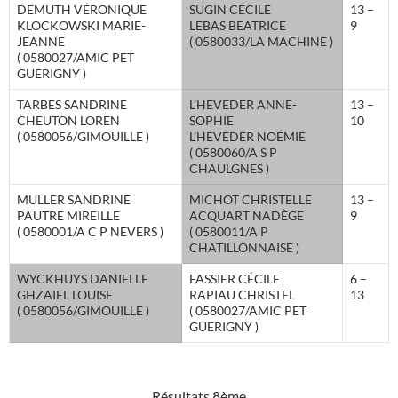
DEMUTH VÉRONIQUE
SUGIN CÉCILE
13 –
KLOCKOWSKI MARIE-
LEBAS BEATRICE
9
JEANNE
( 0580033/LA MACHINE )
( 0580027/AMIC PET
GUERIGNY )
TARBES SANDRINE
L’HEVEDER ANNE-
13 –
CHEUTON LOREN
SOPHIE
10
( 0580056/GIMOUILLE )
L’HEVEDER NOÉMIE
( 0580060/A S P
CHAULGNES )
MULLER SANDRINE
MICHOT CHRISTELLE
13 –
PAUTRE MIREILLE
ACQUART NADÈGE
9
( 0580001/A C P NEVERS )
( 0580011/A P
CHATILLONNAISE )
WYCKHUYS DANIELLE
FASSIER CÉCILE
6 –
GHZAIEL LOUISE
RAPIAU CHRISTEL
13
( 0580056/GIMOUILLE )
( 0580027/AMIC PET
GUERIGNY )
Résultats 8ème