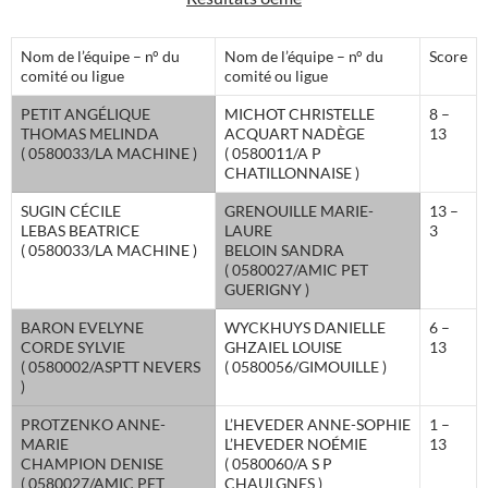
Nom de l’équipe – n° du
Nom de l’équipe – n° du
Score
comité ou ligue
comité ou ligue
PETIT ANGÉLIQUE
MICHOT CHRISTELLE
8 –
THOMAS MELINDA
ACQUART NADÈGE
13
( 0580033/LA MACHINE )
( 0580011/A P
CHATILLONNAISE )
SUGIN CÉCILE
GRENOUILLE MARIE-
13 –
LEBAS BEATRICE
LAURE
3
( 0580033/LA MACHINE )
BELOIN SANDRA
( 0580027/AMIC PET
GUERIGNY )
BARON EVELYNE
WYCKHUYS DANIELLE
6 –
CORDE SYLVIE
GHZAIEL LOUISE
13
( 0580002/ASPTT NEVERS
( 0580056/GIMOUILLE )
)
PROTZENKO ANNE-
L’HEVEDER ANNE-SOPHIE
1 –
MARIE
L’HEVEDER NOÉMIE
13
CHAMPION DENISE
( 0580060/A S P
( 0580027/AMIC PET
CHAULGNES )