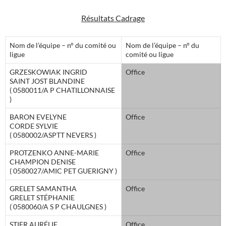
Résultats Cadrage
Nom de l’équipe – n° du comité ou
Nom de l’équipe – n° du
ligue
comité ou ligue
GRZESKOWIAK INGRID
Office
SAINT JOST BLANDINE
( 0580011/A P CHATILLONNAISE
)
BARON EVELYNE
Office
CORDE SYLVIE
( 0580002/ASPTT NEVERS )
PROTZENKO ANNE-MARIE
Office
CHAMPION DENISE
( 0580027/AMIC PET GUERIGNY )
GRELET SAMANTHA
Office
GRELET STÉPHANIE
( 0580060/A S P CHAULGNES )
STIER AURÉLIE
Office