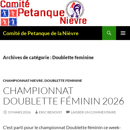
Recherche
Comité de Petanque de la Nièvre
ALLER
MENU
AU
PRINCI
CONTENU
Archives de catégorie : Doublette feminine
CHAMPIONNAT NIEVRE
,
DOUBLETTE FEMININE
CHAMPIONNAT
DOUBLETTE FÉMININ 2026
19 MARS 2026
ERIC BENOIST
LAISSER UN COMMENTAIRE
C’est parti pour le championnat Doublette féminin ce week-