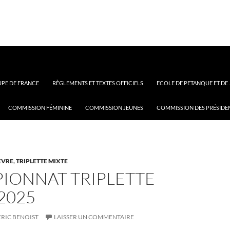
PE DE FRANCE
RÈGLEMENTS ET TEXTES OFFICIELS
ECOLE DE PETANQUE ET DE
COMMISSION FÉMININE
COMMISSION JEUNES
COMMISSION DES PRÉSIDE
EVRE
,
TRIPLETTE MIXTE
IONNAT TRIPLETTE
2025
ERIC BENOIST
LAISSER UN COMMENTAIRE