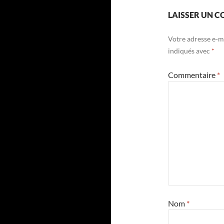
LAISSER UN 
Votre adresse e-ma
indiqués avec
*
Commentaire
*
Nom
*