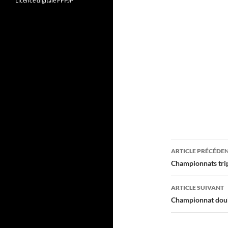
Licence digitale FFPJP
Navigati
ARTICLE PRÉCÉDE
des
Championnats trip
articles
ARTICLE SUIVANT
Championnat doub