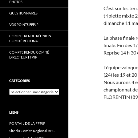
PHOTOS
C’est sur les te
QUESTIONNAIRES
triplette mixte 
dimanche 11 mai
VOS POINTS FFPJP
COMPTE RENDU RÉUNION
La phase finale 
COMITÉ RÉGIONAL
finale. Fin des 
Reprise 14 h 30 e
COMPTE RENDU COMITÉ
DIRECTEUR FFPJP
L’équipe vainqu
(24) les 19 et 20
CATÉGORIES
Nous aurons 4 é
championnat de l
Catégories
FLORENTIN (89
LIENS
PORTAIL DE LA FFPJP
Site du Comité Régional BFC