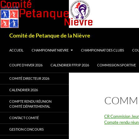
Recherche
Comité de Petanque de la Nièvre
ALLER AU CONTENU
ACCUEIL
CHAMPIONNAT NIEVRE
CHAMPIONNAT DES CLUBS
COU
COUPE D’HIVER 2026
CALENDRIER FFPJP 2026
COMMISSION SPORTIVE
COMITÉ DIRECTEUR 2026
CALENDRIER 2026
COMMI
COMPTE RENDU RÉUNION
COMITÉ DÉPARTEMENTAL
CR Commision Jeun
CONTACT COMITÉ
Compte rendu réun
GESTION CONCOURS