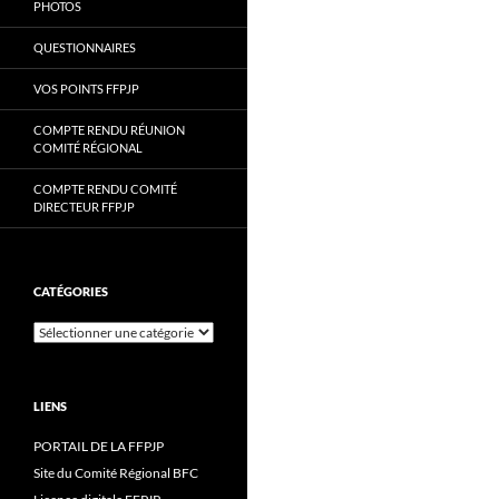
PHOTOS
QUESTIONNAIRES
VOS POINTS FFPJP
COMPTE RENDU RÉUNION
COMITÉ RÉGIONAL
COMPTE RENDU COMITÉ
DIRECTEUR FFPJP
CATÉGORIES
Catégories
LIENS
PORTAIL DE LA FFPJP
Site du Comité Régional BFC