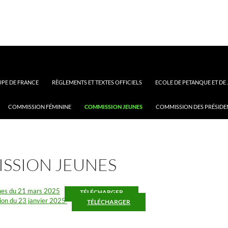
PE DE FRANCE
RÈGLEMENTS ET TEXTES OFFICIELS
ECOLE DE PETANQUE ET DE
COMMISSION FÉMININE
COMMISSION JEUNES
COMMISSION DES PRÉSIDE
SSION JEUNES
es du 21 mars 2025
TÉLÉCHARGER
ion du 23 janvier 2025
TÉLÉCHARGER