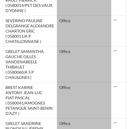
RAULT PIERRICK
( 0580014/PET DES VAUX
D’YONNE )
SEVERINO PAULINE
Office
**
DELGRANGE ALEXANDRE
CHARTON ERIC
( 0580011/A P
CHATILLONNAISE )
GRELET SAMANTHA
Office
**
GAUCHE GILLES
VANDENABEELE
THIBAULT
( 0580060/A S P
CHAULGNES )
BREST KARINE
Office
**
ANTONY JEAN-LUC
PIAT PASCAL
( 0580041/AMOGNES
PETANQUE SAINT-BENIN
D’AZY )
GRELET SANDRINE
Office
**
BLONDEAU JÉRÉMY