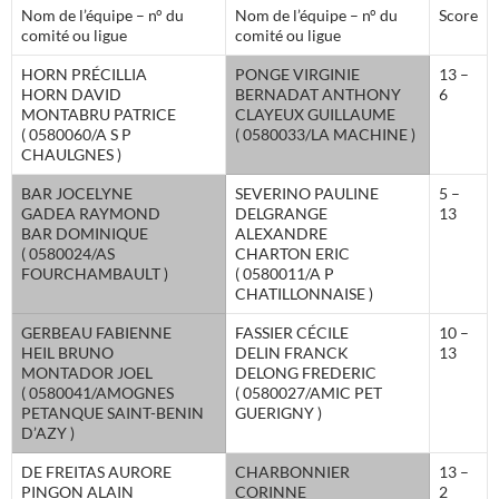
Nom de l’équipe – n° du
Nom de l’équipe – n° du
Score
comité ou ligue
comité ou ligue
HORN PRÉCILLIA
PONGE VIRGINIE
13 –
HORN DAVID
BERNADAT ANTHONY
6
MONTABRU PATRICE
CLAYEUX GUILLAUME
( 0580060/A S P
( 0580033/LA MACHINE )
CHAULGNES )
BAR JOCELYNE
SEVERINO PAULINE
5 –
GADEA RAYMOND
DELGRANGE
13
BAR DOMINIQUE
ALEXANDRE
( 0580024/AS
CHARTON ERIC
FOURCHAMBAULT )
( 0580011/A P
CHATILLONNAISE )
GERBEAU FABIENNE
FASSIER CÉCILE
10 –
HEIL BRUNO
DELIN FRANCK
13
MONTADOR JOEL
DELONG FREDERIC
( 0580041/AMOGNES
( 0580027/AMIC PET
PETANQUE SAINT-BENIN
GUERIGNY )
D’AZY )
DE FREITAS AURORE
CHARBONNIER
13 –
PINGON ALAIN
CORINNE
2