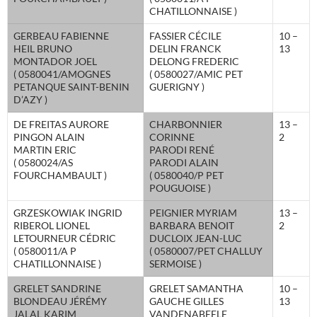
CHATILLONNAISE )
GERBEAU FABIENNE
FASSIER CÉCILE
10 –
HEIL BRUNO
DELIN FRANCK
13
MONTADOR JOEL
DELONG FREDERIC
( 0580041/AMOGNES
( 0580027/AMIC PET
PETANQUE SAINT-BENIN
GUERIGNY )
D’AZY )
DE FREITAS AURORE
CHARBONNIER
13 –
PINGON ALAIN
CORINNE
2
MARTIN ERIC
PARODI RENÉ
( 0580024/AS
PARODI ALAIN
FOURCHAMBAULT )
( 0580040/P PET
POUGUOISE )
GRZESKOWIAK INGRID
PEIGNIER MYRIAM
13 –
RIBEROL LIONEL
BARBARA BENOIT
2
LETOURNEUR CÉDRIC
DUCLOIX JEAN-LUC
( 0580011/A P
( 0580007/PET CHALLUY
CHATILLONNAISE )
SERMOISE )
GRELET SANDRINE
GRELET SAMANTHA
10 –
BLONDEAU JÉRÉMY
GAUCHE GILLES
13
JALAL KARIM
VANDENABEELE