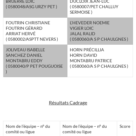
BRUERRE LOIC
DUCLOIX JEAN-LUC
( 0580048/ASG URZY PET )
( 0580007/PET CHALLUY
SERMOISE )
FOUTRIN CHRISTIANE
L’HEVEDER NOEMIE
FOUTRIN GÉRARD
VIGIER LOIC
ARRIAT HERVÉ
JALAL RALID
( 0580002/ASPTT NEVERS )
( 0580060/A S P CHAULGNES )
JOLIVEAU ISABELLE
HORN PRÉCILLIA
SANCHEZ DANIEL
HORN DAVID
MONTABRU EDDY
MONTABRU PATRICE
( 0580040/P PET POUGUOISE
( 0580060/A S P CHAULGNES )
)
Résultats Cadrage
Nom de l’équipe – n° du
Nom de l’équipe – n° du
Score
comité ou ligue
comité ou ligue