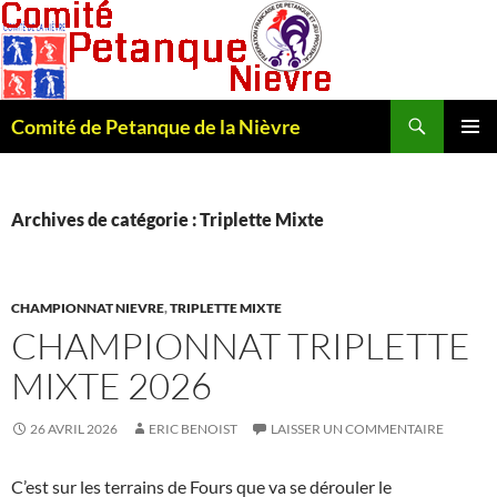
Recherche
Comité de Petanque de la Nièvre
ALLER
MENU
AU
PRINCI
CONTENU
Archives de catégorie : Triplette Mixte
CHAMPIONNAT NIEVRE
,
TRIPLETTE MIXTE
CHAMPIONNAT TRIPLETTE
MIXTE 2026
26 AVRIL 2026
ERIC BENOIST
LAISSER UN COMMENTAIRE
C’est sur les terrains de Fours que va se dérouler le