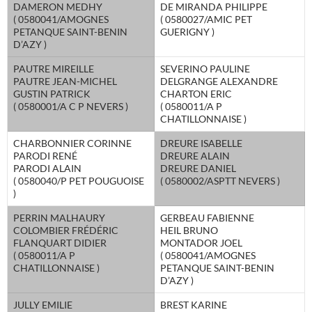
DAMERON MEDHY
DE MIRANDA PHILIPPE
( 0580041/AMOGNES
( 0580027/AMIC PET
PETANQUE SAINT-BENIN
GUERIGNY )
D’AZY )
PAUTRE MIREILLE
SEVERINO PAULINE
PAUTRE JEAN-MICHEL
DELGRANGE ALEXANDRE
GUSTIN PATRICK
CHARTON ERIC
( 0580001/A C P NEVERS )
( 0580011/A P
CHATILLONNAISE )
CHARBONNIER CORINNE
DREURE ISABELLE
PARODI RENÉ
DREURE ALAIN
PARODI ALAIN
DREURE DANIEL
( 0580040/P PET POUGUOISE
( 0580002/ASPTT NEVERS )
)
PERRIN MALHAURY
GERBEAU FABIENNE
COLOMBIER FRÉDÉRIC
HEIL BRUNO
FLANQUART DIDIER
MONTADOR JOEL
( 0580011/A P
( 0580041/AMOGNES
CHATILLONNAISE )
PETANQUE SAINT-BENIN
D’AZY )
JULLY EMILIE
BREST KARINE