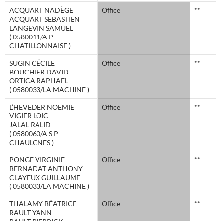
ACQUART NADÈGE
Office
**
ACQUART SEBASTIEN
LANGEVIN SAMUEL
( 0580011/A P
CHATILLONNAISE )
SUGIN CÉCILE
Office
**
BOUCHIER DAVID
ORTICA RAPHAEL
( 0580033/LA MACHINE )
L’HEVEDER NOEMIE
Office
**
VIGIER LOIC
JALAL RALID
( 0580060/A S P
CHAULGNES )
PONGE VIRGINIE
Office
**
BERNADAT ANTHONY
CLAYEUX GUILLAUME
( 0580033/LA MACHINE )
THALAMY BÉATRICE
Office
**
RAULT YANN