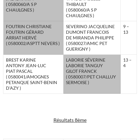
( 0580060/A S P
THIBAULT
CHAULGNES )
( 0580060/A S P
CHAULGNES )
FOUTRIN CHRISTIANE
SEVERINO JACQUELINE
9 –
FOUTRIN GÉRARD
DUMONT FRANCOIS
13
ARRIAT HERVÉ
DE MIRANDA PHILIPPE
( 0580002/ASPTT NEVERS )
( 0580027/AMIC PET
GUERIGNY )
BREST KARINE
LABORIE SÉVERINE
13 –
ANTONY JEAN-LUC
LABORIE TANGUY
4
PIAT PASCAL
GILOT FRANCK
( 0580041/AMOGNES
( 0580007/PET CHALLUY
PETANQUE SAINT-BENIN
SERMOISE )
D’AZY )
Résultats 8ème