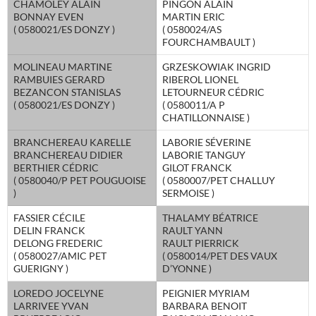
CHAMOLEY ALAIN
PINGON ALAIN
BONNAY EVEN
MARTIN ERIC
( 0580021/ES DONZY )
( 0580024/AS
FOURCHAMBAULT )
MOLINEAU MARTINE
GRZESKOWIAK INGRID
RAMBUIES GERARD
RIBEROL LIONEL
BEZANCON STANISLAS
LETOURNEUR CÉDRIC
( 0580021/ES DONZY )
( 0580011/A P
CHATILLONNAISE )
BRANCHEREAU KARELLE
LABORIE SÉVERINE
BRANCHEREAU DIDIER
LABORIE TANGUY
BERTHIER CÉDRIC
GILOT FRANCK
( 0580040/P PET POUGUOISE
( 0580007/PET CHALLUY
)
SERMOISE )
FASSIER CÉCILE
THALAMY BÉATRICE
DELIN FRANCK
RAULT YANN
DELONG FREDERIC
RAULT PIERRICK
( 0580027/AMIC PET
( 0580014/PET DES VAUX
GUERIGNY )
D’YONNE )
LOREDO JOCELYNE
PEIGNIER MYRIAM
LARRIVEE YVAN
BARBARA BENOIT