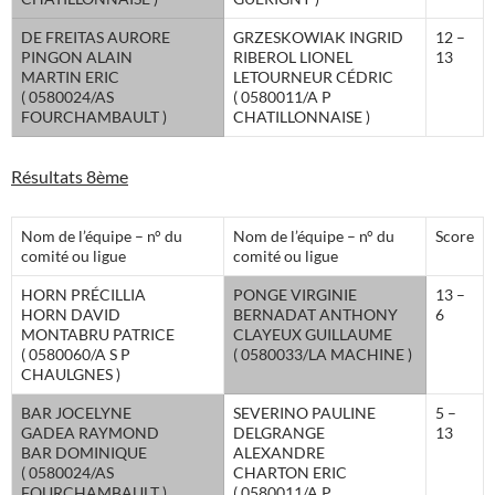
DE FREITAS AURORE
GRZESKOWIAK INGRID
12 –
PINGON ALAIN
RIBEROL LIONEL
13
MARTIN ERIC
LETOURNEUR CÉDRIC
( 0580024/AS
( 0580011/A P
FOURCHAMBAULT )
CHATILLONNAISE )
Résultats 8ème
Nom de l’équipe – n° du
Nom de l’équipe – n° du
Score
comité ou ligue
comité ou ligue
HORN PRÉCILLIA
PONGE VIRGINIE
13 –
HORN DAVID
BERNADAT ANTHONY
6
MONTABRU PATRICE
CLAYEUX GUILLAUME
( 0580060/A S P
( 0580033/LA MACHINE )
CHAULGNES )
BAR JOCELYNE
SEVERINO PAULINE
5 –
GADEA RAYMOND
DELGRANGE
13
BAR DOMINIQUE
ALEXANDRE
( 0580024/AS
CHARTON ERIC
FOURCHAMBAULT )
( 0580011/A P