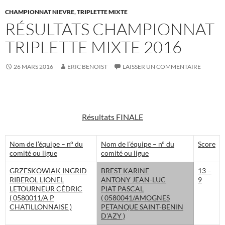
CHAMPIONNAT NIEVRE
,
TRIPLETTE MIXTE
RÉSULTATS CHAMPIONNAT
TRIPLETTE MIXTE 2016
26 MARS 2016
ERIC BENOIST
LAISSER UN COMMENTAIRE
Résultats FINALE
Nom de l’équipe – n° du
Nom de l’équipe – n° du
Score
comité ou ligue
comité ou ligue
GRZESKOWIAK INGRID
BREST KARINE
13 –
RIBEROL LIONEL
ANTONY JEAN-LUC
9
LETOURNEUR CÉDRIC
PIAT PASCAL
( 0580011/A P
( 0580041/AMOGNES
CHATILLONNAISE )
PETANQUE SAINT-BENIN
D’AZY )