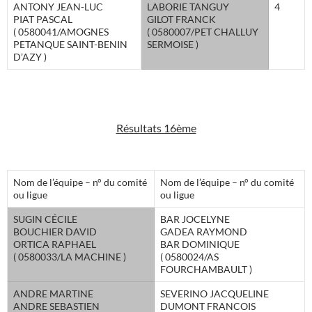
ANTONY JEAN-LUC
LABORIE TANGUY
4
PIAT PASCAL
GILOT FRANCK
( 0580041/AMOGNES
( 0580007/PET CHALLUY
PETANQUE SAINT-BENIN
SERMOISE )
D’AZY )
Résultats 16ème
Nom de l’équipe – n° du comité
Nom de l’équipe – n° du comité
ou ligue
ou ligue
SUGIN CÉCILE
BAR JOCELYNE
BOUCHIER DAVID
GADEA RAYMOND
ORTICA RAPHAEL
BAR DOMINIQUE
( 0580033/LA MACHINE )
( 0580024/AS
FOURCHAMBAULT )
ANDRE MARTINE
SEVERINO JACQUELINE
ANDRE SEBASTIEN
DUMONT FRANCOIS