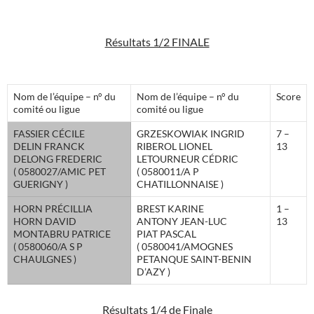
Résultats 1/2 FINALE
Nom de l’équipe – n° du
Nom de l’équipe – n° du
Score
comité ou ligue
comité ou ligue
FASSIER CÉCILE
GRZESKOWIAK INGRID
7 –
DELIN FRANCK
RIBEROL LIONEL
13
DELONG FREDERIC
LETOURNEUR CÉDRIC
( 0580027/AMIC PET
( 0580011/A P
GUERIGNY )
CHATILLONNAISE )
HORN PRÉCILLIA
BREST KARINE
1 –
HORN DAVID
ANTONY JEAN-LUC
13
MONTABRU PATRICE
PIAT PASCAL
( 0580060/A S P
( 0580041/AMOGNES
CHAULGNES )
PETANQUE SAINT-BENIN
D’AZY )
Résultats 1/4 de Finale