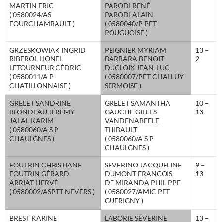
MARTIN ERIC
PARODI RENÉ
( 0580024/AS
PARODI ALAIN
FOURCHAMBAULT )
( 0580040/P PET
POUGUOISE )
GRZESKOWIAK INGRID
PEIGNIER MYRIAM
13 –
RIBEROL LIONEL
BARBARA BENOIT
2
LETOURNEUR CÉDRIC
DUCLOIX JEAN-LUC
( 0580011/A P
( 0580007/PET CHALLUY
CHATILLONNAISE )
SERMOISE )
GRELET SANDRINE
GRELET SAMANTHA
10 –
BLONDEAU JÉRÉMY
GAUCHE GILLES
13
JALAL KARIM
VANDENABEELE
( 0580060/A S P
THIBAULT
CHAULGNES )
( 0580060/A S P
CHAULGNES )
FOUTRIN CHRISTIANE
SEVERINO JACQUELINE
9 –
FOUTRIN GÉRARD
DUMONT FRANCOIS
13
ARRIAT HERVÉ
DE MIRANDA PHILIPPE
( 0580002/ASPTT NEVERS )
( 0580027/AMIC PET
GUERIGNY )
BREST KARINE
LABORIE SÉVERINE
13 –