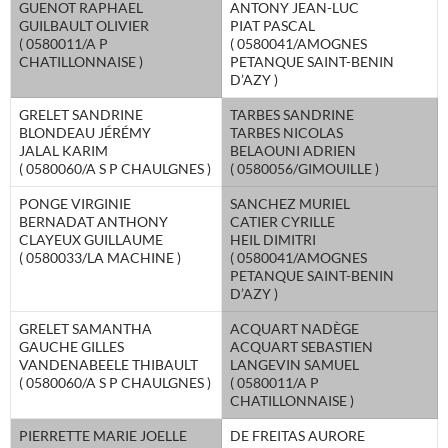
GUENOT RAPHAEL
ANTONY JEAN-LUC
GUILBAULT OLIVIER
PIAT PASCAL
( 0580011/A P
( 0580041/AMOGNES
CHATILLONNAISE )
PETANQUE SAINT-BENIN
D’AZY )
GRELET SANDRINE
TARBES SANDRINE
BLONDEAU JÉRÉMY
TARBES NICOLAS
JALAL KARIM
BELAOUNI ADRIEN
( 0580060/A S P CHAULGNES )
( 0580056/GIMOUILLE )
PONGE VIRGINIE
SANCHEZ MURIEL
BERNADAT ANTHONY
CATIER CYRILLE
CLAYEUX GUILLAUME
HEIL DIMITRI
( 0580033/LA MACHINE )
( 0580041/AMOGNES
PETANQUE SAINT-BENIN
D’AZY )
GRELET SAMANTHA
ACQUART NADÈGE
GAUCHE GILLES
ACQUART SEBASTIEN
VANDENABEELE THIBAULT
LANGEVIN SAMUEL
( 0580060/A S P CHAULGNES )
( 0580011/A P
CHATILLONNAISE )
PIERRETTE MARIE JOELLE
DE FREITAS AURORE