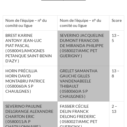
Nom de l’équipe – n° du
Nom de l’équipe – n° du
Score
comité ou ligue
comité ou ligue
BREST KARINE
SEVERINO JACQUELINE
13 –
ANTONY JEAN-LUC
DUMONT FRANCOIS
5
PIAT PASCAL
DE MIRANDA PHILIPPE
( 0580041/AMOGNES
( 0580027/AMIC PET
PETANQUE SAINT-BENIN
GUERIGNY )
D’AZY )
HORN PRÉCILLIA
GRELET SAMANTHA
13 –
HORN DAVID
GAUCHE GILLES
8
MONTABRU PATRICE
VANDENABEELE
( 0580060/A S P
THIBAULT
CHAULGNES )
( 0580060/A S P
CHAULGNES )
SEVERINO PAULINE
FASSIER CÉCILE
2 –
DELGRANGE ALEXANDRE
DELIN FRANCK
13
CHARTON ERIC
DELONG FREDERIC
( 0580011/A P
( 0580027/AMIC PET
CHATILLONNAISE )
GUERIGNY )