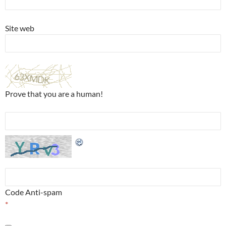
Site web
Prove that you are a human!
Code Anti-spam
*