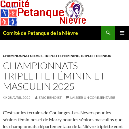
Recherche
Comité de Petanque de la Nièvre
ALLER
MENU
AU
PRINCI
CONTENU
CHAMPIONNAT NIEVRE
,
TRIPLETTE FEMININE
,
TRIPLETTE SENIOR
CHAMPIONNATS
TRIPLETTE FÉMININ ET
MASCULIN 2025
28 AVRIL 2025
ERIC BENOIST
LAISSER UN COMMENTAIRE
C’est sur les terrains de Coulanges-Les-Nevers pour les
séniors féminines et de Marzy pour les séniors masculins que
les championnats départementaux de la Nièvre triplette vont