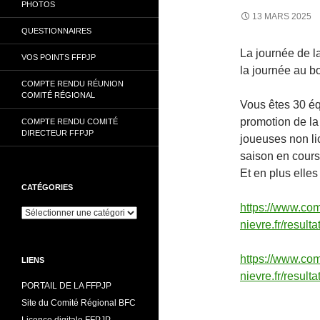
PHOTOS
13 MARS 2025
QUESTIONNAIRES
La journée de l
VOS POINTS FFPJP
la journée au b
COMPTE RENDU RÉUNION
COMITÉ RÉGIONAL
Vous êtes 30 équ
promotion de la 
COMPTE RENDU COMITÉ
DIRECTEUR FFPJP
joueuses non lic
saison en cours
Et en plus elles
CATÉGORIES
https://www.com
Catégories
nievre.fr/resul
https://www.com
LIENS
nievre.fr/resu
PORTAIL DE LA FFPJP
Site du Comité Régional BFC