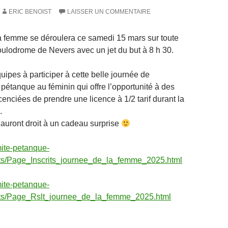
ERIC BENOIST
LAISSER UN COMMENTAIRE
a femme se déroulera ce samedi 15 mars sur toute
oulodrome de Nevers avec un jet du but à 8 h 30.
ipes à participer à cette belle journée de
pétanque au féminin qui offre l’opportunité à des
enciées de prendre une licence à 1/2 tarif durant la
.
 auront droit à un cadeau surprise
ite-petanque-
tats/Page_Inscrits_journee_de_la_femme_2025.html
ite-petanque-
ltats/Page_Rslt_journee_de_la_femme_2025.html