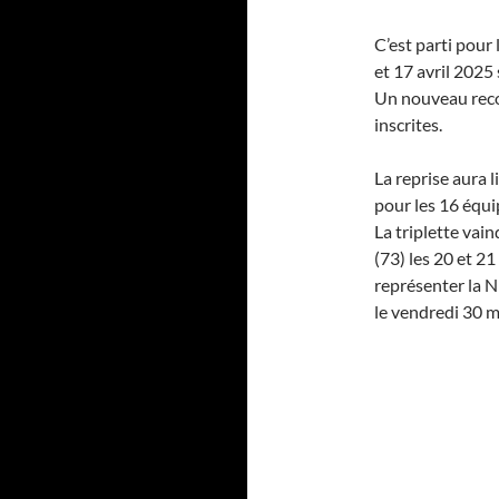
C’est parti pour 
et 17 avril 2025
Un nouveau reco
inscrites.
La reprise aura l
pour les 16 équip
La triplette va
(73) les 20 et 2
représenter la N
le vendredi 30 m