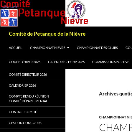
Recherche
Comité de Petanque de la Nièvre
ALLER AU CONTENU
ACCUEIL
CHAMPIONNAT NIEVRE
CHAMPIONNAT DES CLUBS
COU
COUPE D’HIVER 2026
CALENDRIER FFPJP 2026
COMMISSION SPORTIVE
COMITÉ DIRECTEUR 2026
CALENDRIER 2026
Archives quotid
COMPTE RENDU RÉUNION
COMITÉ DÉPARTEMENTAL
CONTACT COMITÉ
CHAMPIONNAT NI
GESTION CONCOURS
CHAMP