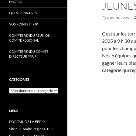
PHOTOS
JEUNES
QUESTIONNAIRES
8 AVRIL 2025
VOS POINTS FFPJP
C’est sur les t
COMPTE RENDU RÉUNION
2025 à 9 h 30 qu
COMITÉ RÉGIONAL
pour les champi
COMPTE RENDU COMITÉ
Nos 6 équipes qu
DIRECTEUR FFPJP
gagner leurs plac
catégorie qui re
CATÉGORIES
Catégories
LIENS
PORTAIL DE LA FFPJP
Site du Comité Régional BFC