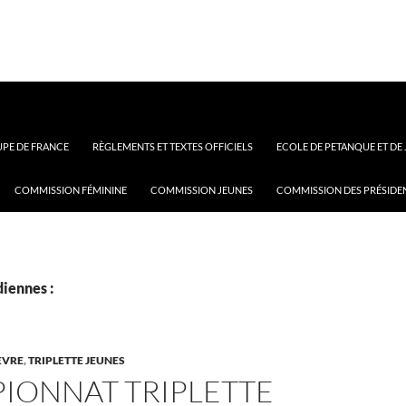
PE DE FRANCE
RÈGLEMENTS ET TEXTES OFFICIELS
ECOLE DE PETANQUE ET DE
COMMISSION FÉMININE
COMMISSION JEUNES
COMMISSION DES PRÉSIDE
iennes :
EVRE
,
TRIPLETTE JEUNES
IONNAT TRIPLETTE