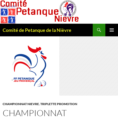
Recherche
Comité de Petanque de la Nièvre
ALLER
MENU
AU
PRINCI
CONTENU
CHAMPIONNAT NIEVRE
,
TRIPLETTE PROMOTION
CHAMPIONNAT