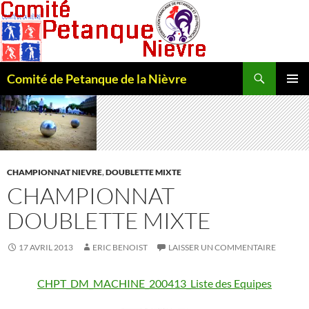
Recherche
Comité de Petanque de la Nièvre
ALLER
MENU
AU
PRINCI
CONTENU
CHAMPIONNAT NIEVRE
,
DOUBLETTE MIXTE
CHAMPIONNAT
DOUBLETTE MIXTE
17 AVRIL 2013
ERIC BENOIST
LAISSER UN COMMENTAIRE
CHPT_DM_MACHINE_200413_Liste des Equipes