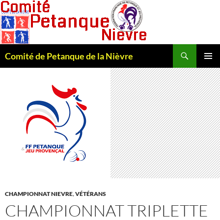
Recherche
Comité de Petanque de la Nièvre
ALLER
MENU
AU
PRINCI
CONTENU
CHAMPIONNAT NIEVRE
,
VÉTÉRANS
CHAMPIONNAT TRIPLETTE