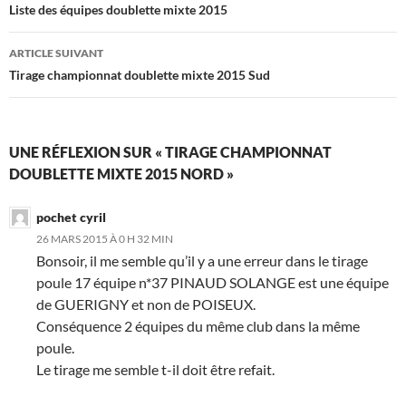
des
Liste des équipes doublette mixte 2015
articles
ARTICLE SUIVANT
Tirage championnat doublette mixte 2015 Sud
UNE RÉFLEXION SUR « TIRAGE CHAMPIONNAT
DOUBLETTE MIXTE 2015 NORD »
pochet cyril
26 MARS 2015 À 0 H 32 MIN
Bonsoir, il me semble qu’il y a une erreur dans le tirage
poule 17 équipe n*37 PINAUD SOLANGE est une équipe
de GUERIGNY et non de POISEUX.
Conséquence 2 équipes du même club dans la même
poule.
Le tirage me semble t-il doit être refait.