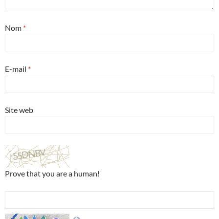
Nom
*
E-mail
*
Site web
Prove that you are a human!