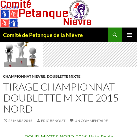
Recherche
Comité de Petanque de la Nièvre
ALLER
MENU
AU
PRINCI
CONTENU
CHAMPIONNAT NIEVRE
,
DOUBLETTE MIXTE
TIRAGE CHAMPIONNAT
DOUBLETTE MIXTE 2015
NORD
25 MARS 2015
ERIC BENOIST
UN COMMENTAIRE
DOUB_MIXTES_NORD_2015_Liste_Poule