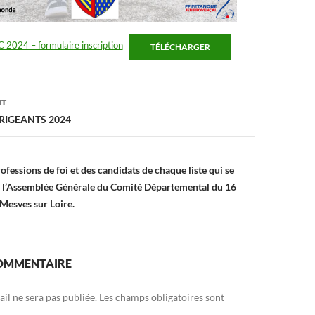
2024 – formulaire inscription
TÉLÉCHARGER
on
NT
RIGEANTS 2024
ofessions de foi et des candidats de chaque liste qui se
e l’Assemblée Générale du Comité Départemental du 16
Mesves sur Loire.
COMMENTAIRE
il ne sera pas publiée.
Les champs obligatoires sont