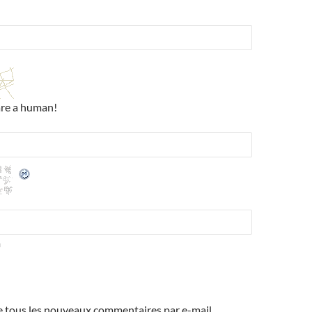
are a human!
m
 tous les nouveaux commentaires par e-mail.