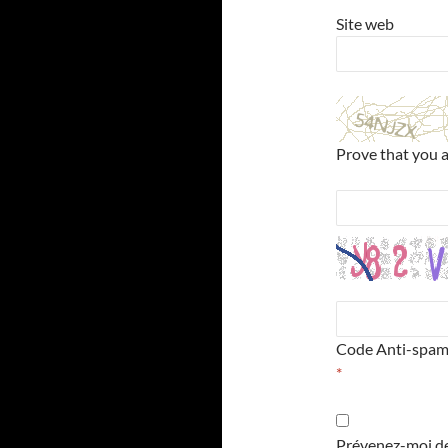
Site web
Prove that you 
Code Anti-spa
*
Prévenez-moi de