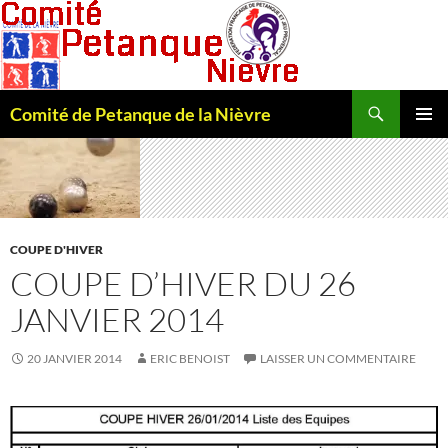
Recherche
Comité de Petanque de la Nièvre
ALLER
MENU
AU
PRINCI
CONTENU
COUPE D'HIVER
COUPE D’HIVER DU 26
JANVIER 2014
20 JANVIER 2014
ERIC BENOIST
LAISSER UN COMMENTAIRE