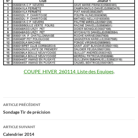
COUPE_HIVER_260114_Liste des Equipes
.
Navigation
ARTICLE PRÉCÉDENT
des
Sondage Tir de précision
articles
ARTICLE SUIVANT
Calendrier 2014