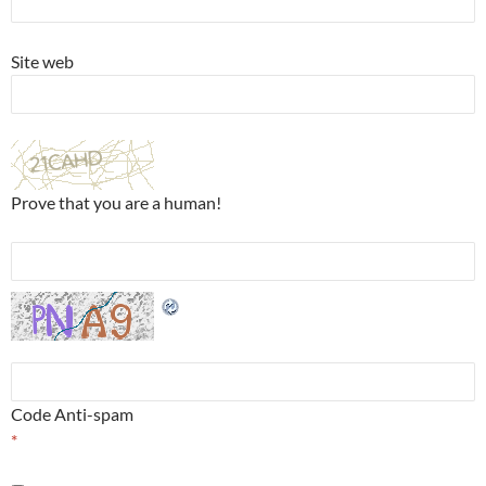
Site web
Prove that you are a human!
Code Anti-spam
*