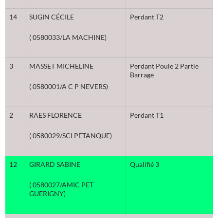
14
SUGIN CÉCILE
Perdant T2
( 0580033/LA MACHINE)
3
MASSET MICHELINE
Perdant Poule 2 Partie
Barrage
( 0580001/A C P NEVERS)
2
RAES FLORENCE
Perdant T1
( 0580029/SCI PETANQUE)
12
GIRARD SABINE
Qualifié 3
( 0580027/AMIC PET
GUERIGNY)