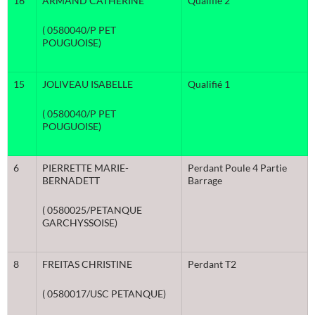
16
ARMAND CATHERINE
Qualifié 2
( 0580040/P PET
POUGUOISE)
15
JOLIVEAU ISABELLE
Qualifié 1
( 0580040/P PET
POUGUOISE)
6
PIERRETTE MARIE-
Perdant Poule 4 Partie
BERNADETT
Barrage
( 0580025/PETANQUE
GARCHYSSOISE)
8
FREITAS CHRISTINE
Perdant T2
( 0580017/USC PETANQUE)