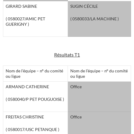
GIRARD SABINE
SUGIN CÉCILE
( 0580027/AMIC PET
( 0580033/LA MACHINE )
GUERIGNY )
Résultats T1
Nom de l’équipe – n° du comité
Nom de l’équipe – n° du comité
ou ligue
ou ligue
ARMAND CATHERINE
Office
( 0580040/P PET POUGUOISE )
FREITAS CHRISTINE
Office
( 0580017/USC PETANQUE )