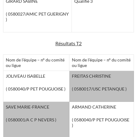
GIRARD SABINE
Qualifié 3
( 0580027/AMIC PET GUERIGNY
)
Résultats T2
Nom de l’équipe – n° du comité
Nom de l’équipe – n° du comité
ou ligue
ou ligue
JOLIVEAU ISABELLE
FREITAS CHRISTINE
( 0580040/P PET POUGUOISE )
( 0580017/USC PETANQUE )
SAVE MARIE-FRANCE
ARMAND CATHERINE
( 0580001/A C P NEVERS )
( 0580040/P PET POUGUOISE
)