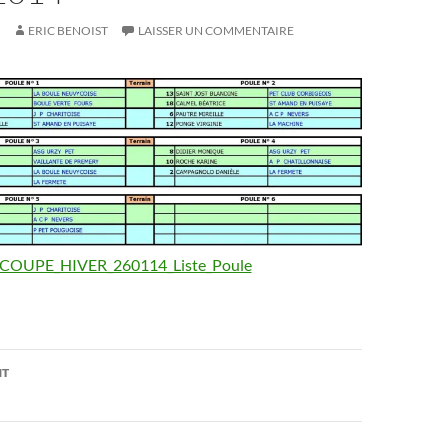
ERIC BENOIST
LAISSER UN COMMENTAIRE
COUPE_HIVER_260114_Liste_Poule
on
NT