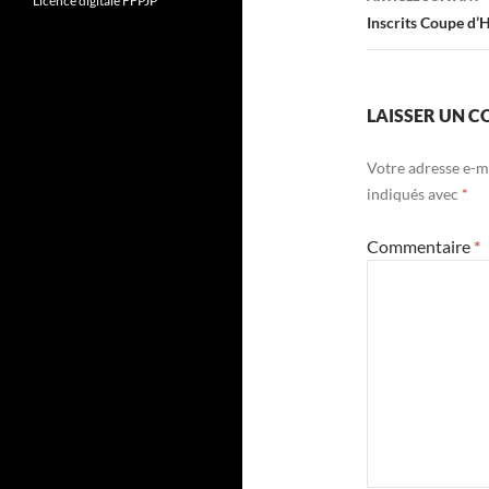
Licence digitale FFPJP
Inscrits Coupe d’
LAISSER UN 
Votre adresse e-ma
indiqués avec
*
Commentaire
*