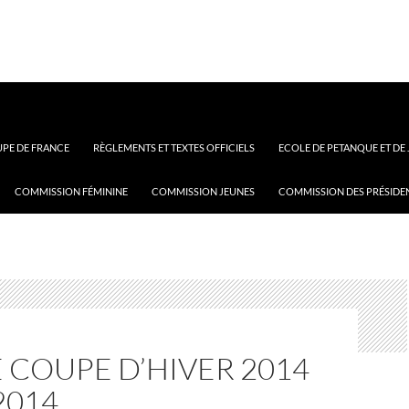
PE DE FRANCE
RÈGLEMENTS ET TEXTES OFFICIELS
ECOLE DE PETANQUE ET DE
COMMISSION FÉMININE
COMMISSION JEUNES
COMMISSION DES PRÉSIDE
 COUPE D’HIVER 2014
2014