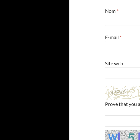
Nom
*
E-mail
*
Site web
Prove that you 