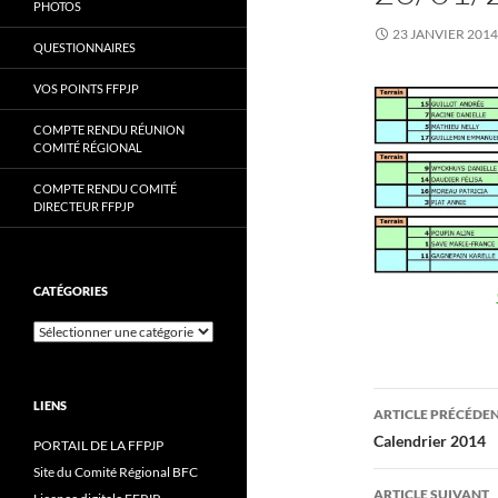
PHOTOS
23 JANVIER 2014
QUESTIONNAIRES
VOS POINTS FFPJP
COMPTE RENDU RÉUNION
COMITÉ RÉGIONAL
COMPTE RENDU COMITÉ
DIRECTEUR FFPJP
CATÉGORIES
Catégories
Navigati
LIENS
ARTICLE PRÉCÉDE
des
Calendrier 2014
PORTAIL DE LA FFPJP
Site du Comité Régional BFC
articles
ARTICLE SUIVANT