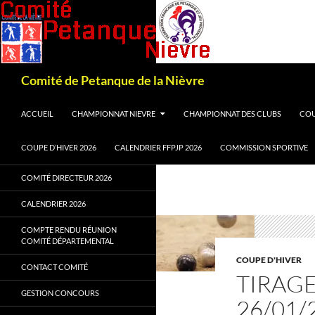
Recherche
Comité de Petanque de la Nièvre
ALLER AU CONTENU
ACCUEIL
CHAMPIONNAT NIEVRE
CHAMPIONNAT DES CLUBS
COU
COUPE D’HIVER 2026
CALENDRIER FFPJP 2026
COMMISSION SPORTIVE
COMITÉ DIRECTEUR 2026
CALENDRIER 2026
COMPTE RENDU RÉUNION
COMITÉ DÉPARTEMENTAL
COUPE D'HIVER
CONTACT COMITÉ
TIRAGE
GESTION CONCOURS
26/01/