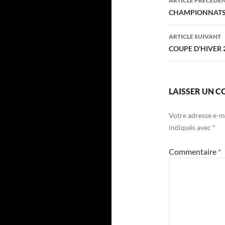
ARTICLE PRÉCÉDE
des
CHAMPIONNATS 
articles
ARTICLE SUIVANT
COUPE D’HIVER 
LAISSER UN 
Votre adresse e-ma
indiqués avec
*
Commentaire
*