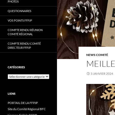
PHOTOS
QUESTIONNAIRES
VOS POINTS FFPJP
COMPTE RENDU RÉUNION
COMITÉ RÉGIONAL
COMPTE RENDU COMITÉ
DIRECTEUR FFPJP
NEWS COMITÉ
MEILL
CATÉGORIES
3 JANVIER 2024
Catégories
LIENS
PORTAIL DE LA FFPJP
Site du Comité Régional BFC