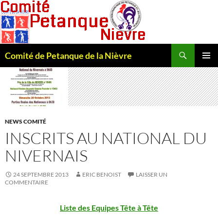
Recherche
Comité de Petanque de la Nièvre
ALLER
MENU
AU
PRINCI
CONTENU
NEWS COMITÉ
INSCRITS AU NATIONAL DU
NIVERNAIS
24 SEPTEMBRE 2013
ERIC BENOIST
LAISSER UN
COMMENTAIRE
Liste des Equipes Tête à Tête