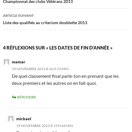
des
Championnat des clubs Vétérans 2013
articles
ARTICLE SUIVANT
Liste des qualifiés au criterium doublette 2013
4 RÉFLEXIONS SUR « LES DATES DE FIN D’ANNÉE »
mamar
19 NOVEMBRE 2013 À 16 H 13 MIN
De quel classement final parle-ton en prenant que les
deux premiers et les autres on en fait quoi.
RÉPONDRE
mickael
19 NOVEMBRE 2013 À 19 H 44 MIN