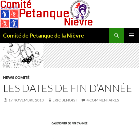
Recherche
Comité de Petanque de la Nièvre
ALLER
MENU
AU
PRINCI
CONTENU
NEWS COMITÉ
LES DATES DE FIN D’ANNÉE
17 NOVEMBRE 2013
ERIC BENOIST
4 COMMENTAIRES