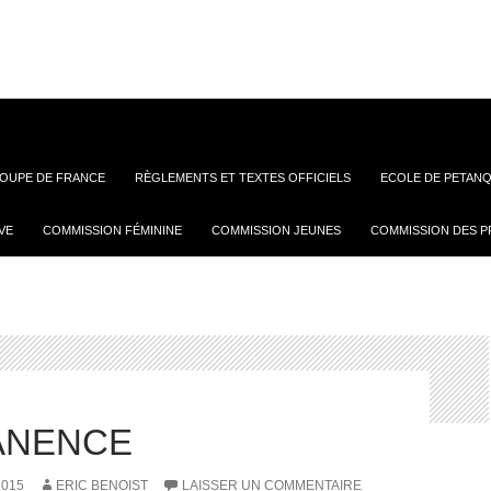
OUPE DE FRANCE
RÈGLEMENTS ET TEXTES OFFICIELS
ECOLE DE PETANQ
VE
COMMISSION FÉMININE
COMMISSION JEUNES
COMMISSION DES P
ANENCE
2015
ERIC BENOIST
LAISSER UN COMMENTAIRE