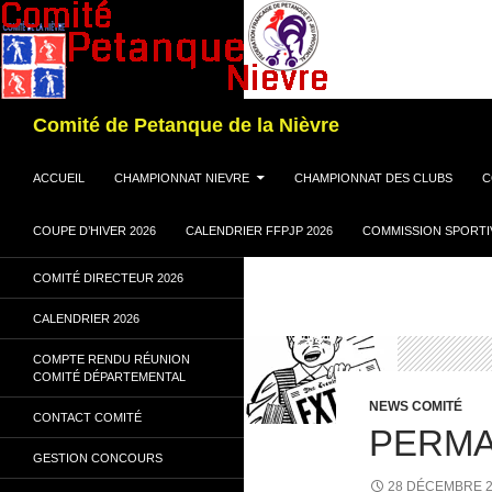
Recherche
Comité de Petanque de la Nièvre
ALLER AU CONTENU
ACCUEIL
CHAMPIONNAT NIEVRE
CHAMPIONNAT DES CLUBS
C
COUPE D’HIVER 2026
CALENDRIER FFPJP 2026
COMMISSION SPORTI
COMITÉ DIRECTEUR 2026
CALENDRIER 2026
COMPTE RENDU RÉUNION
COMITÉ DÉPARTEMENTAL
NEWS COMITÉ
CONTACT COMITÉ
PERM
GESTION CONCOURS
28 DÉCEMBRE 