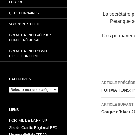
PHOTOS
QUESTIONNAIRES
La secrétaire 
Pétanque s
VOS POINTS FFPJP
Des permanence
COMPTE RENDU RÉUNION
COMITÉ RÉGIONAL
COMPTE RENDU COMITÉ
DIRECTEUR FFPJP
Navigati
CATÉGORIES
ARTICLE PRÉCÉD
des
Catégories
FORMATIONS: Ini
articles
ARTICLE SUIVANT
LIENS
Coupe d’hiver 20
PORTAIL DE LA FFPJP
Site du Comité Régional BFC