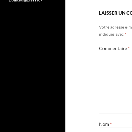
Licence digitale FFPJP
LAISSER UN 
Votre adresse e-ma
indiqués avec
*
Commentaire
*
Nom
*