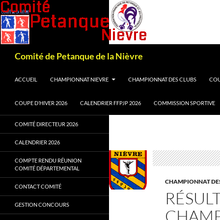
Recherche
Comité de Petanque de la Nièvre
ALLER AU CONTENU
ACCUEIL
CHAMPIONNAT NIEVRE
CHAMPIONNAT DES CLUBS
COU
COUPE D’HIVER 2026
CALENDRIER FFPJP 2026
COMMISSION SPORTIVE
COMITÉ DIRECTEUR 2026
CALENDRIER 2026
COMPTE RENDU RÉUNION
COMITÉ DÉPARTEMENTAL
CHAMPIONNAT DE
CONTACT COMITÉ
RÉSULT
GESTION CONCOURS
CHAMP