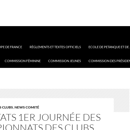
PE DE FRANCE
RÈGLEMENTS ET TEXTES OFFICIELS
ECOLE DE PETANQUE ET DE
COMMISSION FÉMININE
COMMISSION JEUNES
COMMISSION DES PRÉSIDE
S CLUBS
,
NEWS COMITÉ
ATS 1ER JOURNÉE DES
IONNATS DES CLUBS