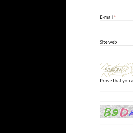
E-mail
*
Site web
Prove that you 