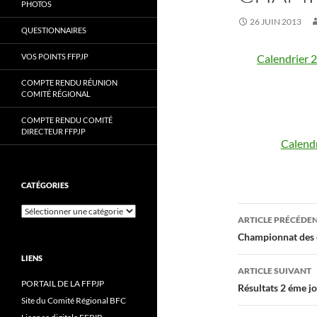
PHOTOS
26 JUIN 2013
QUESTIONNAIRES
VOS POINTS FFPJP
Calendrier 
COMPTE RENDU RÉUNION
COMITÉ RÉGIONAL
COMPTE RENDU COMITÉ
DIRECTEUR FFPJP
Calendr
CATÉGORIES
Navigati
Catégories
ARTICLE PRÉCÉDE
des
Championnat des 
articles
LIENS
ARTICLE SUIVANT
PORTAIL DE LA FFPJP
Résultats 2 éme j
Site du Comité Régional BFC