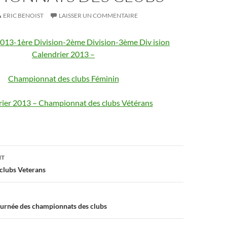
ERIC BENOIST
LAISSER UN COMMENTAIRE
2013-1ère Division-2ème Division-3ème Div ision
Calendrier 2013 –
Championnat des clubs Féminin
ier 2013 – Championnat des clubs Vétérans
on
NT
clubs Veterans
ournée des championnats des clubs