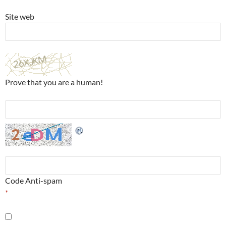
Site web
Prove that you are a human!
Code Anti-spam
*