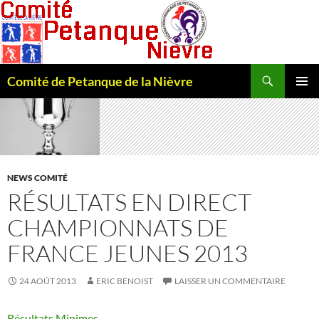
Recherche
Comité de Petanque de la Nièvre
ALLER
MENU
AU
PRINCI
CONTENU
NEWS COMITÉ
RÉSULTATS EN DIRECT
CHAMPIONNATS DE
FRANCE JEUNES 2013
24 AOÛT 2013
ERIC BENOIST
LAISSER UN COMMENTAIRE
Résultats Minimes