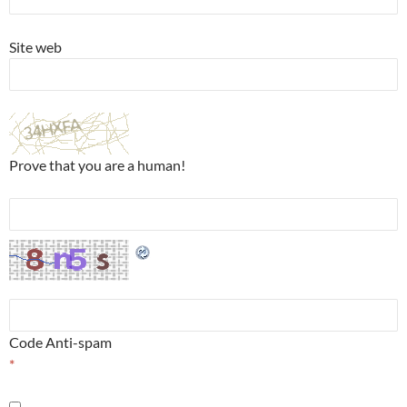
Site web
Prove that you are a human!
Code Anti-spam
*