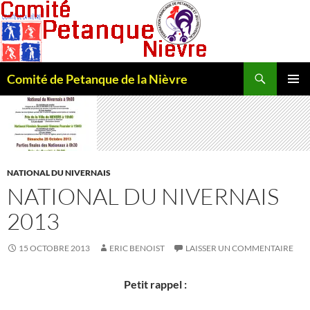
Recherche
Comité de Petanque de la Nièvre
ALLER
MENU
AU
PRINCI
CONTENU
NATIONAL DU NIVERNAIS
NATIONAL DU NIVERNAIS
2013
15 OCTOBRE 2013
ERIC BENOIST
LAISSER UN COMMENTAIRE
Petit rappel :