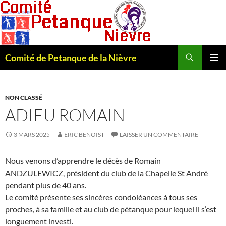
Recherche
Comité de Petanque de la Nièvre
ALLER
MENU
AU
PRINCI
CONTENU
NON CLASSÉ
ADIEU ROMAIN
3 MARS 2025
ERIC BENOIST
LAISSER UN COMMENTAIRE
Nous venons d’apprendre le décès de Romain
ANDZULEWICZ, président du club de la Chapelle St André
pendant plus de 40 ans.
Le comité présente ses sincères condoléances à tous ses
proches, à sa famille et au club de pétanque pour lequel il s’est
longuement investi.