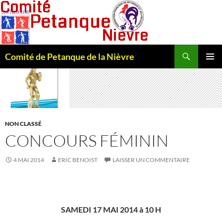
Recherche
Comité de Petanque de la Nièvre
ALLER
MENU
AU
PRINCI
CONTENU
NON CLASSÉ
CONCOURS FÉMININ
4 MAI 2014
ERIC BENOIST
LAISSER UN COMMENTAIRE
SAMEDI 17 MAI 2014 à 10 H