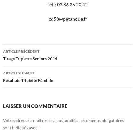
Tél : 03 86 36 20 42
cd58@petanque.fr
Navigation
ARTICLE PRÉCÉDENT
des
Tirage Triplette Seniors 2014
articles
ARTICLE SUIVANT
Résultats Triplette Féminin
LAISSER UN COMMENTAIRE
Votre adresse e-mail ne sera pas publiée.
Les champs obligatoires
sont indiqués avec
*