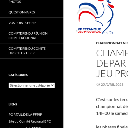
PHOTOS
QUESTIONNAIRES
VOS POINTS FFPJP
COMPTE RENDU RÉUNION
COMITÉ RÉGIONAL
CHAMPIONNAT NI
COMPTE RENDU COMITÉ
CHAMP
DIRECTEUR FFPJP
DEPAR
JEU P
CATÉGORIES
25 AVRIL 2023
Catégories
C’est sur les t
LIENS
championnat dépa
14H00 le samed
PORTAIL DE LA FFPJP
Site du Comité Régional BFC
les phases final