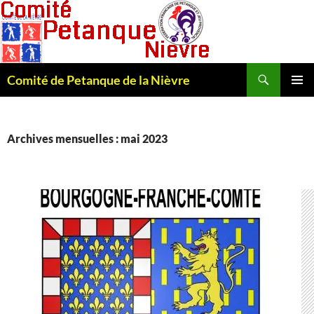
Recherche
Comité de Petanque de la Nièvre
ALLER
MENU
AU
PRINCI
CONTENU
Archives mensuelles : mai 2023