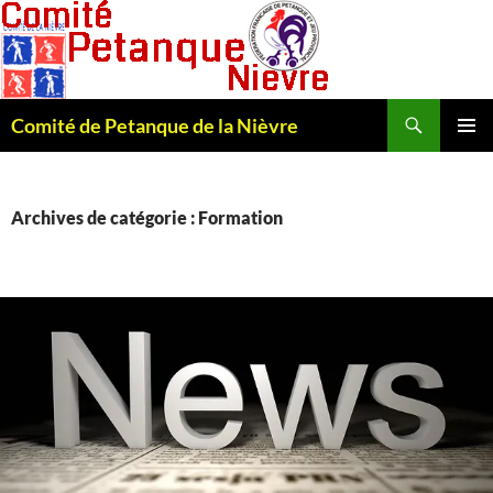
Recherche
Comité de Petanque de la Nièvre
ALLER
MENU
AU
PRINCI
CONTENU
Archives de catégorie : Formation