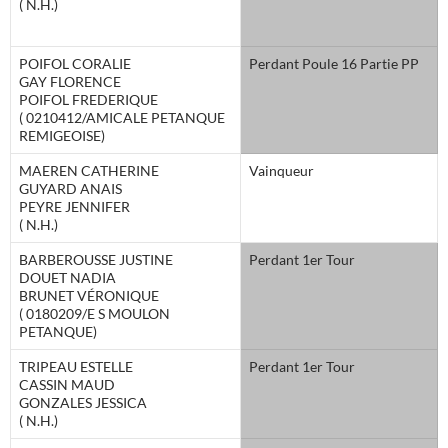
( N.H.)
POIFOL CORALIE
Perdant Poule 16 Partie PP
GAY FLORENCE
POIFOL FREDERIQUE
( 0210412/AMICALE PETANQUE
REMIGEOISE)
MAEREN CATHERINE
Vainqueur
GUYARD ANAIS
PEYRE JENNIFER
( N.H.)
BARBEROUSSE JUSTINE
Perdant 1er Tour
DOUET NADIA
BRUNET VÉRONIQUE
( 0180209/E S MOULON
PETANQUE)
TRIPEAU ESTELLE
Perdant 1er Tour
CASSIN MAUD
GONZALES JESSICA
( N.H.)