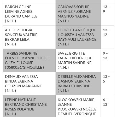
BARON CÉLINE
CANOVAS SOPHIE
13 –
LESAINE AGNÈS
VERNILE FLORIANE
9
DURAND CAMILLE
MAGNUS NADINE
( N.H. )
( N.H. )
AIT IDIR GIDGIA
GEORGET ANGÉLIQUE
13 –
SONGEUX VALÉRIE
HOUSSEAU VANESSA
12
BEKRAR LEILA
RAYNAULT LAURENCE
( N.H. )
( N.H. )
TARBES SANDRINE
SAVEL BRIGITTE
9 –
L’HEVEDER ANNE-SOPHIE
LABAT FRÉDÉRIQUE
13
GHZAIEL LOUISE
MARTIN SANDRINE
( 0580056/GIMOUILLE )
( N.H. )
DENAUD VANESSA
DEBELLE ALEXANDRA
13 –
BINDA SABRINA
DASNON SABRINA
5
COUZON MARIANNE
BARIAT CHRISTINE
( N.H. )
( N.H. )
LEPINE NATHALIE
KLOCKOWSKI MARIE-
6 –
BERTRAND CHRISTIANE
JEANNE
13
ROSES ROLANDE
KLOCKOWSKI NOËLLE
( N.H. )
DEMUTH VÉRONIQUE