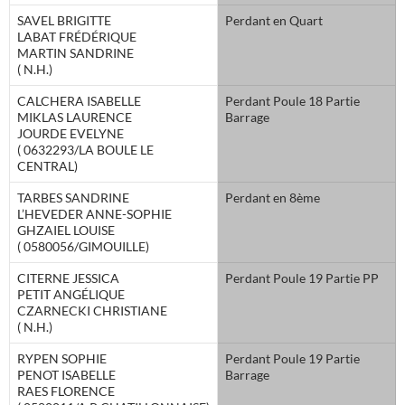
SAVEL BRIGITTE
Perdant en Quart
LABAT FRÉDÉRIQUE
MARTIN SANDRINE
( N.H.)
CALCHERA ISABELLE
Perdant Poule 18 Partie
MIKLAS LAURENCE
Barrage
JOURDE EVELYNE
( 0632293/LA BOULE LE
CENTRAL)
TARBES SANDRINE
Perdant en 8ème
L’HEVEDER ANNE-SOPHIE
GHZAIEL LOUISE
( 0580056/GIMOUILLE)
CITERNE JESSICA
Perdant Poule 19 Partie PP
PETIT ANGÉLIQUE
CZARNECKI CHRISTIANE
( N.H.)
RYPEN SOPHIE
Perdant Poule 19 Partie
PENOT ISABELLE
Barrage
RAES FLORENCE