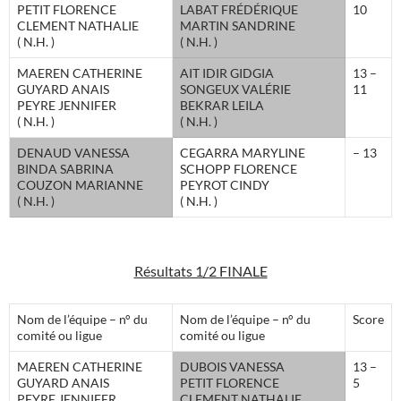
PETIT FLORENCE
LABAT FRÉDÉRIQUE
10
CLEMENT NATHALIE
MARTIN SANDRINE
( N.H. )
( N.H. )
MAEREN CATHERINE
AIT IDIR GIDGIA
13 –
GUYARD ANAIS
SONGEUX VALÉRIE
11
PEYRE JENNIFER
BEKRAR LEILA
( N.H. )
( N.H. )
DENAUD VANESSA
CEGARRA MARYLINE
– 13
BINDA SABRINA
SCHOPP FLORENCE
COUZON MARIANNE
PEYROT CINDY
( N.H. )
( N.H. )
Résultats 1/2 FINALE
Nom de l’équipe – n° du
Nom de l’équipe – n° du
Score
comité ou ligue
comité ou ligue
MAEREN CATHERINE
DUBOIS VANESSA
13 –
GUYARD ANAIS
PETIT FLORENCE
5
PEYRE JENNIFER
CLEMENT NATHALIE