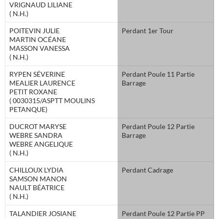
VRIGNAUD LILIANE
( N.H.)
POITEVIN JULIE
Perdant 1er Tour
MARTIN OCÉANE
MASSON VANESSA
( N.H.)
RYPEN SÉVERINE
Perdant Poule 11 Partie
MEALIER LAURENCE
Barrage
PETIT ROXANE
( 0030315/ASPTT MOULINS
PETANQUE)
DUCROT MARYSE
Perdant Poule 12 Partie
WEBRE SANDRA
Barrage
WEBRE ANGELIQUE
( N.H.)
CHILLOUX LYDIA
Perdant Cadrage
SAMSON MANON
NAULT BÉATRICE
( N.H.)
TALANDIER JOSIANE
Perdant Poule 12 Partie PP