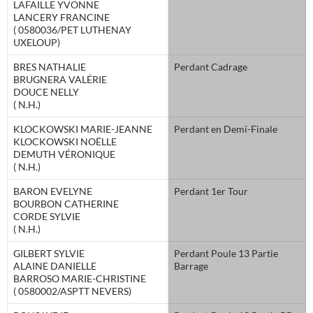
LAFAILLE YVONNE
LANCERY FRANCINE
( 0580036/PET LUTHENAY
UXELOUP)
BRES NATHALIE
Perdant Cadrage
BRUGNERA VALÉRIE
DOUCE NELLY
( N.H.)
KLOCKOWSKI MARIE-JEANNE
Perdant en Demi-Finale
KLOCKOWSKI NOËLLE
DEMUTH VÉRONIQUE
( N.H.)
BARON EVELYNE
Perdant 1er Tour
BOURBON CATHERINE
CORDE SYLVIE
( N.H.)
GILBERT SYLVIE
Perdant Poule 13 Partie
ALAINE DANIELLE
Barrage
BARROSO MARIE-CHRISTINE
( 0580002/ASPTT NEVERS)