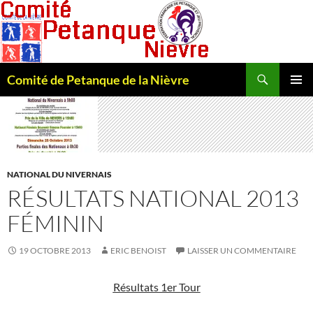
Recherche
Comité de Petanque de la Nièvre
ALLER
MENU
AU
PRINCI
CONTENU
NATIONAL DU NIVERNAIS
RÉSULTATS NATIONAL 2013
FÉMININ
19 OCTOBRE 2013
ERIC BENOIST
LAISSER UN COMMENTAIRE
Résultats 1er Tour