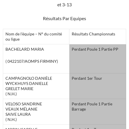
et 3-13
Résultats Par Equipes
Nom de l’équipe – N° du comité
Résultats Championnats
ou ligue
BACHELARD MARIA
Perdant Poule 1 Partie PP
( 0422107/AOMPS FIRMINY)
CAMPAGNOLO DANIÈLE
Perdant 1er Tour
WYCKHUYS DANIELLE
GRELET MARIE
( N.H.)
VELOSO SANDRINE
Perdant Poule 1 Partie
VEAUX MÉLANIE
Barrage
SAIVE LAURA
( N.H.)