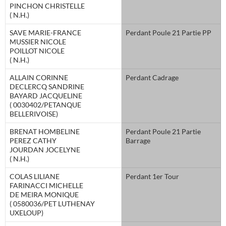
PINCHON CHRISTELLE
( N.H.)
SAVE MARIE-FRANCE
Perdant Poule 21 Partie PP
MUSSIER NICOLE
POILLOT NICOLE
( N.H.)
ALLAIN CORINNE
Perdant Cadrage
DECLERCQ SANDRINE
BAYARD JACQUELINE
( 0030402/PETANQUE
BELLERIVOISE)
BRENAT HOMBELINE
Perdant Poule 21 Partie
PEREZ CATHY
Barrage
JOURDAN JOCELYNE
( N.H.)
COLAS LILIANE
Perdant 1er Tour
FARINACCI MICHELLE
DE MEIRA MONIQUE
( 0580036/PET LUTHENAY
UXELOUP)