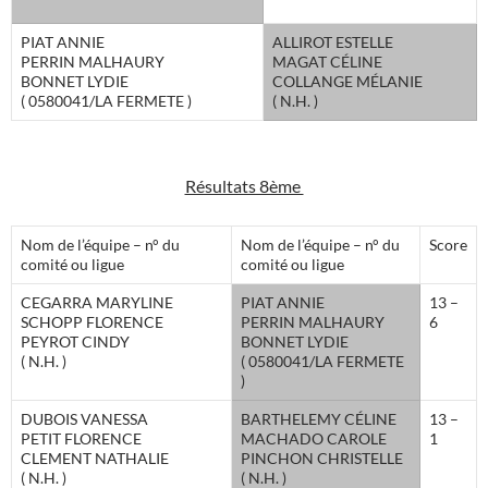
PIAT ANNIE
ALLIROT ESTELLE
PERRIN MALHAURY
MAGAT CÉLINE
BONNET LYDIE
COLLANGE MÉLANIE
( 0580041/LA FERMETE )
( N.H. )
Résultats 8ème
Nom de l’équipe – n° du
Nom de l’équipe – n° du
Score
comité ou ligue
comité ou ligue
CEGARRA MARYLINE
PIAT ANNIE
13 –
SCHOPP FLORENCE
PERRIN MALHAURY
6
PEYROT CINDY
BONNET LYDIE
( N.H. )
( 0580041/LA FERMETE
)
DUBOIS VANESSA
BARTHELEMY CÉLINE
13 –
PETIT FLORENCE
MACHADO CAROLE
1
CLEMENT NATHALIE
PINCHON CHRISTELLE
( N.H. )
( N.H. )