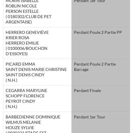
MORIN ISABELLE
Perdant 1er Tour
ROBLIN NICOLE
PERSON ESTELLE
( 0180302/CLUB DE PET
ARGENTAISE)
HERRERO GENEVIÈVE
Perdant Poule 2 Partie PP
KRIER ROSA
HERRERO EMILIE
( 0100006/BOUCHON
D’ESSOYES)
PICARD EMMA
Perdant Poule 2 Partie
SAINT DENIS MARIE CHRISTINE
Barrage
SAINT DENIS CINDY
( N.H.)
CEGARRA MARYLINE
Perdant Finale
SCHOPP FLORENCE
PEYROT CINDY
( N.H.)
BARBEDIENNE DOMINIQUE
Perdant 1er Tour
WILMUS MELANIE
HOUZE SYLVIE
( 0930221/STADE EST