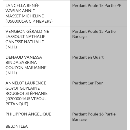
LANCELLA RENÉE
Perdant Poule 15 Partie PP
WASIAK ANNIE
MASSET MICHELINE
( 0580001/A C P NEVERS)
VENGEON GÉRALDINE
Perdant Poule 15 Partie
LASSOULT NATHALIE
Barrage
CANESSE NATHALIE
( N.H.)
DENAUD VANESSA
Perdant en Quart
BINDA SABRINA
COUZON MARIANNE
( N.H.)
ANNELOT LAURENCE
Perdant 1er Tour
GOYOT GUYLAINE
ROUGEOT STÉPHANIE
( 0700004/US VESOUL
PETANQUE)
PHILIPPON ANGÉLIQUE
Perdant Poule 16 Partie
Barrage
BELONI LEA