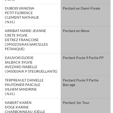
DUBOIS VANESSA
Perdant en Demi-Finale
PETIT FLORENCE
CLEMENT NATHALIE
( N.H.)
ARRIBAT MARIE-JEANNE
Perdant en 8ème
CRETE SYLVIE
DETREZ FRANÇOISE
( 0950233/AAS SARCELLES
PETANQUE)
DAUVOIS ELODIE
Perdant Poule 9 Partie PP
SALBACK SYLVIE
AVEZARD ISABELLE
( 0450034/A P STEORUELLANTE)
TERPREAULT DANIELLE
Perdant Poule 9 Partie
PAUTONIER PASCALE
Barrage
VILHEM SANDRINE
( N.H.)
HABERT KAREN
Perdant 1er Tour
DOGE KARINE
CHARBONNEAU JOËLLE