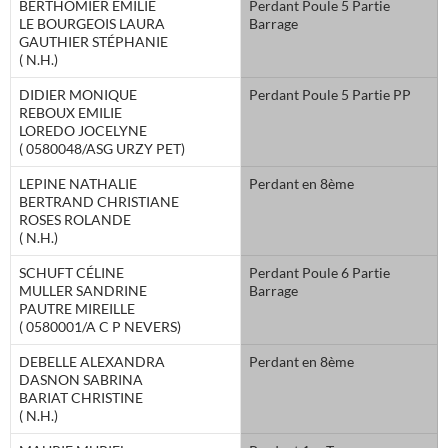
BERTHOMIER EMILIE
Perdant Poule 5 Partie
LE BOURGEOIS LAURA
Barrage
GAUTHIER STÉPHANIE
( N.H.)
DIDIER MONIQUE
Perdant Poule 5 Partie PP
REBOUX EMILIE
LOREDO JOCELYNE
( 0580048/ASG URZY PET)
LEPINE NATHALIE
Perdant en 8ème
BERTRAND CHRISTIANE
ROSES ROLANDE
( N.H.)
SCHUFT CÉLINE
Perdant Poule 6 Partie
MULLER SANDRINE
Barrage
PAUTRE MIREILLE
( 0580001/A C P NEVERS)
DEBELLE ALEXANDRA
Perdant en 8ème
DASNON SABRINA
BARIAT CHRISTINE
( N.H.)