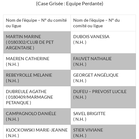
(Case Grisée : Equipe Perdante)
Nom de l’équipe – N° du comité
Nom de l’équipe – N° du
ou ligue
comité ou ligue
MARTIN MARINE
DUBOIS VANESSA
( 0180302/CLUB DE PET
( N.H. )
ARGENTAISE )
MAEREN CATHERINE
FAUVET NATHALIE
( N.H. )
( N.H. )
REBEYROLLE MELANIE
GEORGET ANGÉLIQUE
( N.H. )
( N.H. )
DUBREULE AGATHE
DUFEU – PREVOST LUCILE
( 0180409/MARMAGNE
( N.H. )
PETANQUE )
CAMPAGNOLO DANIÈLE
SAVEL BRIGITTE
( N.H. )
( N.H. )
KLOCKOWSKI MARIE-JEANNE
STIER VIVIANE
( N.H. )
( N.H. )