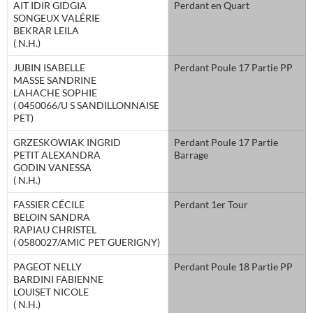
AIT IDIR GIDGIA
Perdant en Quart
SONGEUX VALÉRIE
BEKRAR LEILA
( N.H.)
JUBIN ISABELLE
Perdant Poule 17 Partie PP
MASSE SANDRINE
LAHACHE SOPHIE
( 0450066/U S SANDILLONNAISE
PET)
GRZESKOWIAK INGRID
Perdant Poule 17 Partie
PETIT ALEXANDRA
Barrage
GODIN VANESSA
( N.H.)
FASSIER CÉCILE
Perdant 1er Tour
BELOIN SANDRA
RAPIAU CHRISTEL
( 0580027/AMIC PET GUERIGNY)
PAGEOT NELLY
Perdant Poule 18 Partie PP
BARDINI FABIENNE
LOUISET NICOLE
( N.H.)