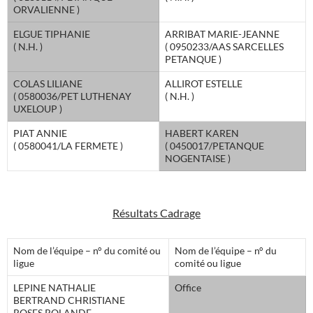
ORVALIENNE )
ELGUE TIPHANIE
ARRIBAT MARIE-JEANNE
( N.H. )
( 0950233/AAS SARCELLES
PETANQUE )
COLAS LILIANE
ALLIROT ESTELLE
( 0580036/PET LUTHENAY
( N.H. )
UXELOUP )
PIAT ANNIE
HABERT KAREN
( 0580041/LA FERMETE )
( 0450017/PETANQUE
NOGENTAISE )
Résultats Cadrage
Nom de l’équipe – n° du comité ou
Nom de l’équipe – n° du
ligue
comité ou ligue
LEPINE NATHALIE
Office
BERTRAND CHRISTIANE
ROSES ROLANDE