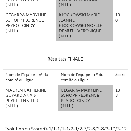
( N.H. )
( N.H. )
CEGARRA MARYLINE
KLOCKOWSKI MARIE-
13 –
SCHOPP FLORENCE
JEANNE
0
PEYROT CINDY
KLOCKOWSKI NOËLLE
( N.H. )
DEMUTH VÉRONIQUE
( N.H. )
Résultats FINALE
Nom de l’équipe – n° du
Nom de l’équipe – n° du
Score
comité ou ligue
comité ou ligue
MAEREN CATHERINE
CEGARRA MARYLINE
13 –
GUYARD ANAIS
SCHOPP FLORENCE
3
PEYRE JENNIFER
PEYROT CINDY
( N.H. )
( N.H. )
Evolution du Score :0-1/1-1/1-1/2-1/2-7/2-8/3-8/3-10/3-12