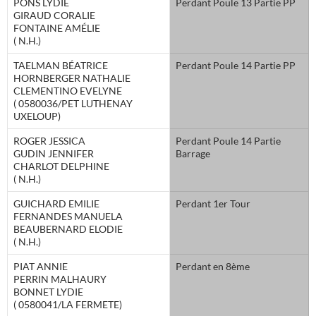
PONS LYDIE
Perdant Poule 13 Partie PP
GIRAUD CORALIE
FONTAINE AMÉLIE
( N.H.)
TAELMAN BÉATRICE
Perdant Poule 14 Partie PP
HORNBERGER NATHALIE
CLEMENTINO EVELYNE
( 0580036/PET LUTHENAY
UXELOUP)
ROGER JESSICA
Perdant Poule 14 Partie
GUDIN JENNIFER
Barrage
CHARLOT DELPHINE
( N.H.)
GUICHARD EMILIE
Perdant 1er Tour
FERNANDES MANUELA
BEAUBERNARD ELODIE
( N.H.)
PIAT ANNIE
Perdant en 8ème
PERRIN MALHAURY
BONNET LYDIE
( 0580041/LA FERMETE)