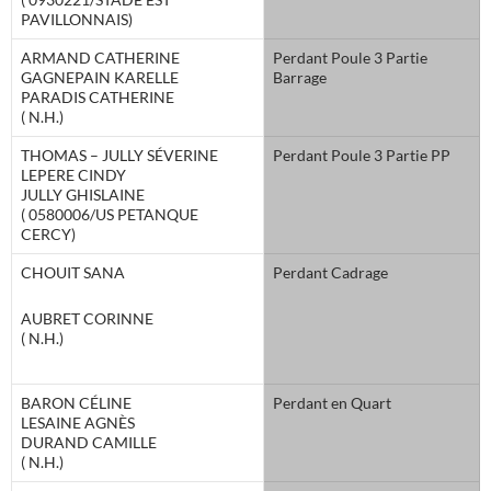
PAVILLONNAIS)
ARMAND CATHERINE
Perdant Poule 3 Partie
GAGNEPAIN KARELLE
Barrage
PARADIS CATHERINE
( N.H.)
THOMAS – JULLY SÉVERINE
Perdant Poule 3 Partie PP
LEPERE CINDY
JULLY GHISLAINE
( 0580006/US PETANQUE
CERCY)
CHOUIT SANA
Perdant Cadrage
AUBRET CORINNE
( N.H.)
BARON CÉLINE
Perdant en Quart
LESAINE AGNÈS
DURAND CAMILLE
( N.H.)