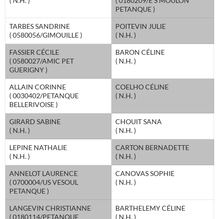
( N.H. )
( 0180209/E S MOULON
PETANQUE )
TARBES SANDRINE
POITEVIN JULIE
( 0580056/GIMOUILLE )
( N.H. )
FASSIER CÉCILE
BARON CÉLINE
( 0580027/AMIC PET
( N.H. )
GUERIGNY )
ALLAIN CORINNE
COELHO CÉLINE
( 0030402/PETANQUE
( N.H. )
BELLERIVOISE )
GIRARD SABINE
CHOUIT SANA
( N.H. )
( N.H. )
LEPINE NATHALIE
CARTON BERNADETTE
( N.H. )
( N.H. )
ANNELOT LAURENCE
CANOVAS SOPHIE
( 0700004/US VESOUL
( N.H. )
PETANQUE )
LANGEVIN CHRISTIANNE
BARTHELEMY CÉLINE
( 0180114/PETANQUE
( N.H. )