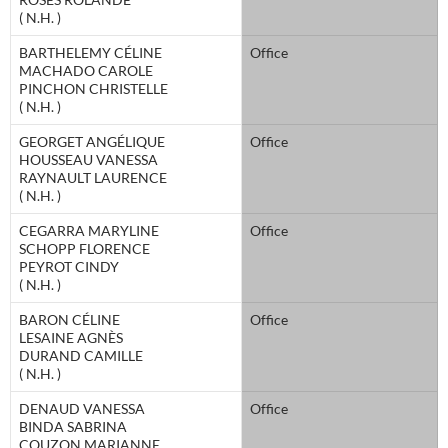
( N.H. )
BARTHELEMY CÉLINE
Office
MACHADO CAROLE
PINCHON CHRISTELLE
( N.H. )
GEORGET ANGÉLIQUE
Office
HOUSSEAU VANESSA
RAYNAULT LAURENCE
( N.H. )
CEGARRA MARYLINE
Office
SCHOPP FLORENCE
PEYROT CINDY
( N.H. )
BARON CÉLINE
Office
LESAINE AGNÈS
DURAND CAMILLE
( N.H. )
DENAUD VANESSA
Office
BINDA SABRINA
COUZON MARIANNE