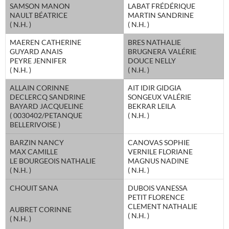
SAMSON MANON
LABAT FRÉDÉRIQUE
NAULT BÉATRICE
MARTIN SANDRINE
( N.H. )
( N.H. )
MAEREN CATHERINE
BRES NATHALIE
GUYARD ANAIS
BRUGNERA VALÉRIE
PEYRE JENNIFER
DOUCE NELLY
( N.H. )
( N.H. )
ALLAIN CORINNE
AIT IDIR GIDGIA
DECLERCQ SANDRINE
SONGEUX VALÉRIE
BAYARD JACQUELINE
BEKRAR LEILA
( 0030402/PETANQUE
( N.H. )
BELLERIVOISE )
BARZIN NANCY
CANOVAS SOPHIE
MAX CAMILLE
VERNILE FLORIANE
LE BOURGEOIS NATHALIE
MAGNUS NADINE
( N.H. )
( N.H. )
CHOUIT SANA
DUBOIS VANESSA
PETIT FLORENCE
CLEMENT NATHALIE
AUBRET CORINNE
( N.H. )
( N.H. )