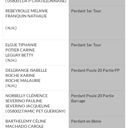
( 0580011/A P CHATILLONNAISE)
REBEYROLLE MELANIE
Perdant 1er Tour
FRANQUIN NATHALIE
( N.H.)
ELGUE TIPHANIE
Perdant 1er Tour
POTIER CARINE
LEGUAY BETTY
( N.H.)
DELGRANGE ISABELLE
Perdant Poule 20 Partie PP
ROCHE KARINE
ROCHE MALAURIE
( N.H.)
NORBELLY CLÉMENCE
Perdant Poule 20 Partie
SEVERINO PAULINE
Barrage
SEVERINO JACQUELINE
( 0580027/AMIC PET GUERIGNY)
BARTHELEMY CÉLINE
Perdant en 8ème
MACHADO CAROLE