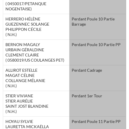
( 0450017/PETANQUE
NOGENTAISE)
HERRERO HÉLÈNE
Perdant Poule 10 Partie
GUEZENNEC SOLANGE
Barrage
PHILIPPON CÉCILE
( N.H.)
BERNON MAGALY
Perdant Poule 10 Partie PP
URBAIN GÉRALDINE
CLEMENT CLAIRE
( 0580019/US COULANGES PET)
ALLIROT ESTELLE
Perdant Cadrage
MAGAT CÉLINE
COLLANGE MÉLANIE
( N.H.)
STIER VIVIANE
Perdant 1er Tour
STIER AURÉLIE
SAINT JOST BLANDINE
( N.H.)
HOYAU SYLVIE
Perdant Poule 11 Partie PP
LAURETTA MICKAËLLA