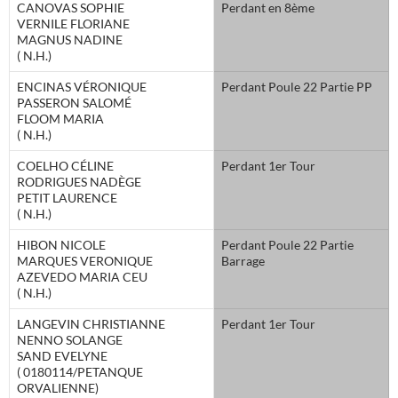
CANOVAS SOPHIE
Perdant en 8ème
VERNILE FLORIANE
MAGNUS NADINE
( N.H.)
ENCINAS VÉRONIQUE
Perdant Poule 22 Partie PP
PASSERON SALOMÉ
FLOOM MARIA
( N.H.)
COELHO CÉLINE
Perdant 1er Tour
RODRIGUES NADÈGE
PETIT LAURENCE
( N.H.)
HIBON NICOLE
Perdant Poule 22 Partie
MARQUES VERONIQUE
Barrage
AZEVEDO MARIA CEU
( N.H.)
LANGEVIN CHRISTIANNE
Perdant 1er Tour
NENNO SOLANGE
SAND EVELYNE
( 0180114/PETANQUE
ORVALIENNE)