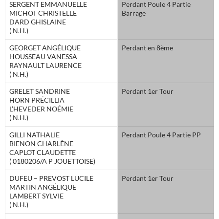
SERGENT EMMANUELLE
Perdant Poule 4 Partie
MICHOT CHRISTELLE
Barrage
DARD GHISLAINE
( N.H.)
GEORGET ANGÉLIQUE
Perdant en 8ème
HOUSSEAU VANESSA
RAYNAULT LAURENCE
( N.H.)
GRELET SANDRINE
Perdant 1er Tour
HORN PRÉCILLIA
L’HEVEDER NOÉMIE
( N.H.)
GILLI NATHALIE
Perdant Poule 4 Partie PP
BIENON CHARLÈNE
CAPLOT CLAUDETTE
( 0180206/A P JOUETTOISE)
DUFEU – PREVOST LUCILE
Perdant 1er Tour
MARTIN ANGÉLIQUE
LAMBERT SYLVIE
( N.H.)