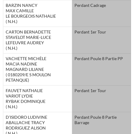
BARZIN NANCY
Perdant Cadrage
MAX CAMILLE
LE BOURGEOIS NATHALIE
( N.H.)
CARTON BERNADETTE
Perdant 1er Tour
STAVELOT MARIE-LUCE
LEFEUVRE AUDREY
( N.H.)
VACHETTE MICHÈLE
Perdant Poule 8 Partie PP
MACIA NADINE
MAGNARD LILIANE
( 0180209/E S MOULON
PETANQUE)
FAUVET NATHALIE
Perdant 1er Tour
VARIOT LYDIE
RYBAK DOMINIQUE
( N.H.)
D’ISIDORO LUDIVINE
Perdant Poule 8 Partie
ABALLACHE TRACY
Barrage
RODRIGUEZ ALISON
( N.H.)