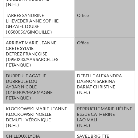
( N.H. )
TARBES SANDRINE
Office
L’HEVEDER ANNE-SOPHIE
GHZAIEL LOUISE
( 0580056/GIMOUILLE )
ARRIBAT MARIE-JEANNE
Office
CRETE SYLVIE
DETREZ FRANÇOISE
( 0950233/AAS SARCELLES
PETANQUE )
DUBREULE AGATHE
DEBELLE ALEXANDRA
DUBREULE LOU
DASNON SABRINA
AYBAR NICOLE
BARIAT CHRISTINE
( 0180409/MARMAGNE
( N.H. )
PETANQUE )
KLOCKOWSKI MARIE-JEANNE
PERRUCHE MARIE-HÉLÈNE
KLOCKOWSKI NOËLLE
ELGUE CATHERINE
DEMUTH VÉRONIQUE
LAO MALI
( N.H. )
( N.H. )
CHILLOUX LYDIA
SAVEL BRIGITTE