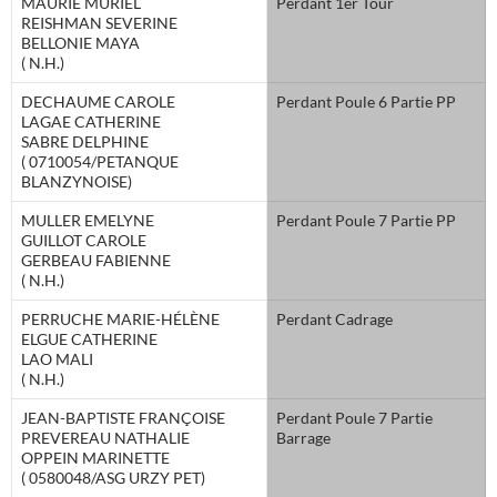
MAURIE MURIEL
Perdant 1er Tour
REISHMAN SEVERINE
BELLONIE MAYA
( N.H.)
DECHAUME CAROLE
Perdant Poule 6 Partie PP
LAGAE CATHERINE
SABRE DELPHINE
( 0710054/PETANQUE
BLANZYNOISE)
MULLER EMELYNE
Perdant Poule 7 Partie PP
GUILLOT CAROLE
GERBEAU FABIENNE
( N.H.)
PERRUCHE MARIE-HÉLÈNE
Perdant Cadrage
ELGUE CATHERINE
LAO MALI
( N.H.)
JEAN-BAPTISTE FRANÇOISE
Perdant Poule 7 Partie
PREVEREAU NATHALIE
Barrage
OPPEIN MARINETTE
( 0580048/ASG URZY PET)