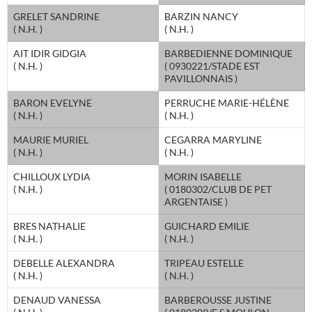
GRELET SANDRINE
BARZIN NANCY
( N.H. )
( N.H. )
AIT IDIR GIDGIA
BARBEDIENNE DOMINIQUE
( N.H. )
( 0930221/STADE EST
PAVILLONNAIS )
BARON EVELYNE
PERRUCHE MARIE-HÉLÈNE
( N.H. )
( N.H. )
MAURIE MURIEL
CEGARRA MARYLINE
( N.H. )
( N.H. )
CHILLOUX LYDIA
MORIN ISABELLE
( N.H. )
( 0180302/CLUB DE PET
ARGENTAISE )
BRES NATHALIE
GUICHARD EMILIE
( N.H. )
( N.H. )
DEBELLE ALEXANDRA
TRIPEAU ESTELLE
( N.H. )
( N.H. )
DENAUD VANESSA
BARBEROUSSE JUSTINE