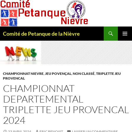
Recherche
Comité de Petanque de la Nièvre
ALLER
MENU
AU
PRINCI
CONTENU
CHAMPIONNAT NIEVRE
,
JEU POVENÇAL
,
NON CLASSÉ
,
TRIPLETTE JEU
PROVENCAL
CHAMPIONNAT
DEPARTEMENTAL
TRIPLETTE JEU PROVENCAL
2024
23 AVRIL 2024
ERIC BENOIST
LAISSER UN COMMENTAIRE