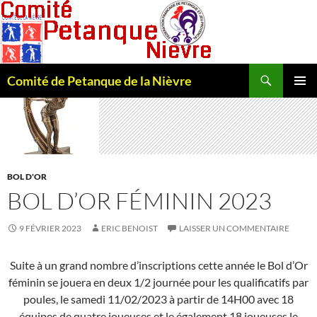
Recherche
Comité de Petanque de la Nièvre
ALLER
MENU
AU
PRINCI
CONTENU
BOL D'OR
BOL D’OR FÉMININ 2023
9 FÉVRIER 2023
ERIC BENOIST
LAISSER UN COMMENTAIRE
Suite à un grand nombre d’inscriptions cette année le Bol d’Or
féminin se jouera en deux 1/2 journée pour les qualificatifs par
poules, le samedi 11/02/2023 à partir de 14H00 avec 18
équipes de quatre joueuses et le également 18 joueuses le