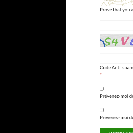
Prove that you 
Code Anti-spa
*
Prévenez-moi de
Prévenez-moi de 