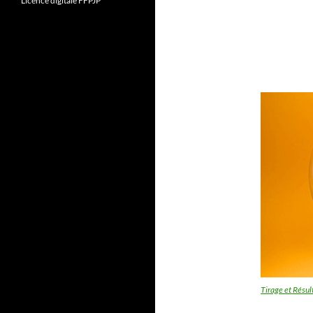
Licence digitale FFPJP
Tirage et Résul