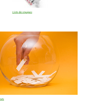
List
e
des équipe
s
tats