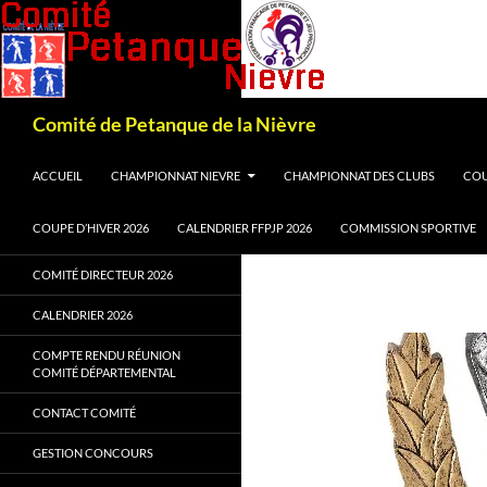
Recherche
Comité de Petanque de la Nièvre
ALLER AU CONTENU
ACCUEIL
CHAMPIONNAT NIEVRE
CHAMPIONNAT DES CLUBS
COU
COUPE D’HIVER 2026
CALENDRIER FFPJP 2026
COMMISSION SPORTIVE
COMITÉ DIRECTEUR 2026
CALENDRIER 2026
COMPTE RENDU RÉUNION
COMITÉ DÉPARTEMENTAL
CONTACT COMITÉ
GESTION CONCOURS