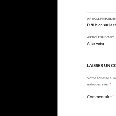
Navigati
ARTICLE PRÉCÉDE
des
DiffUsion sur la c
articles
ARTICLE SUIVANT
Allez voter
LAISSER UN 
Votre adresse e-ma
indiqués avec
*
Commentaire
*