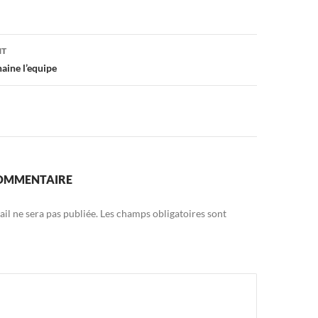
on
NT
haine l’equipe
COMMENTAIRE
il ne sera pas publiée.
Les champs obligatoires sont