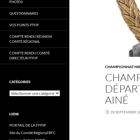
PHOTOS
QUESTIONNAIRES
VOS POINTS FFPJP
COMPTE RENDU RÉUNION
COMITÉ RÉGIONAL
COMPTE RENDU COMITÉ
DIRECTEUR FFPJP
CHAMPIONNAT NI
CHAMP
CATÉGORIES
DÉPAR
Catégories
AINÉ
28 SEPTEMBRE 2
LIENS
PORTAIL DE LA FFPJP
Site du Comité Régional BFC